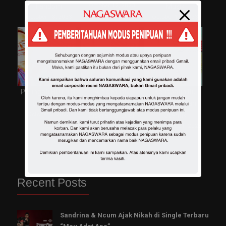
October 12, 2023
Fandom
Musik
October 18, 2023
October 11, 2023
Peringati HUT TNI
Artis Musik
Kerispatih Itu
dan Musik
Indonesia Jadi
Tangguh dan
October 5, 2023
Incaran di Luar
Otentik
September 21, 2023
Negeri
October 4, 2023
Recent Posts
Sandrina & Ncum Ajak Nikah di Single Terbaru