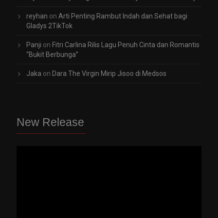
reyhan
on
Arti Penting Rambut Indah dan Sehat bagi
Gladys 2TikTok
Panji
on
Fitri Carlina Rilis Lagu Penuh Cinta dan Romantis
“Bukit Berbunga”
Jaka
on
Dara The Virgin Mirip Jisoo di Medsos
New Release