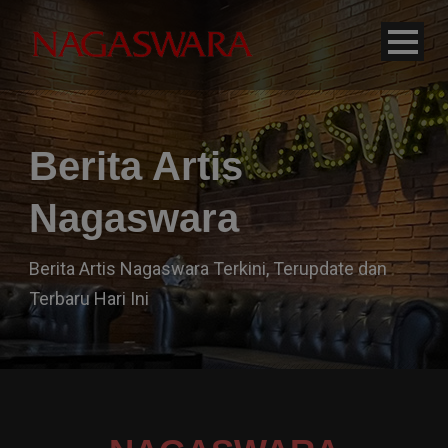
modal-check
Berita Artis
Nagaswara
Berita Artis Nagaswara Terkini, Terupdate dan
Terbaru Hari Ini