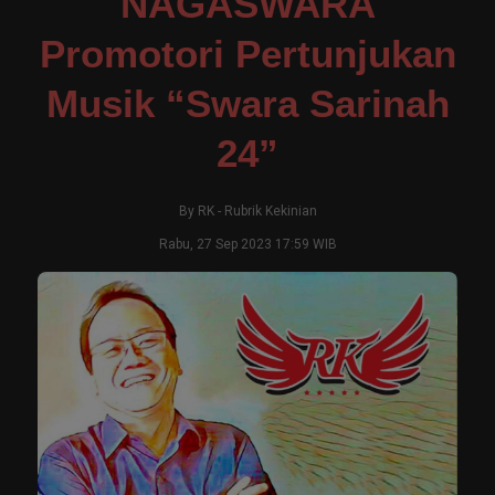
NAGASWARA
Promotori Pertunjukan
Musik “Swara Sarinah
24”
By
RK
-
Rubrik Kekinian
Rabu, 27 Sep 2023 17:59 WIB