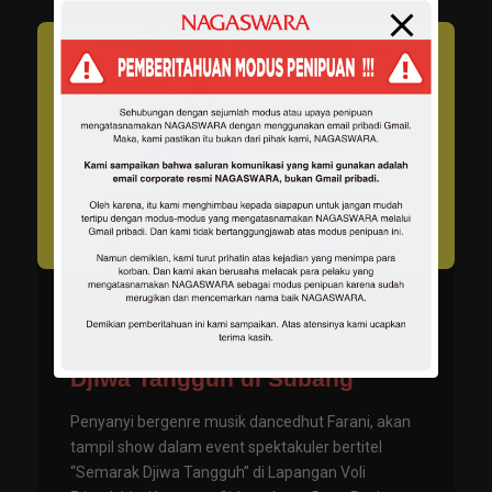
Rabu, 05 Jul 2023 16:33 WIB
Farani Show Event Semarak
Djiwa Tangguh di Subang
Penyanyi bergenre musik dancedhut Farani, akan
tampil show dalam event spektakuler bertitel
“Semarak Djiwa Tangguh” di Lapangan Voli