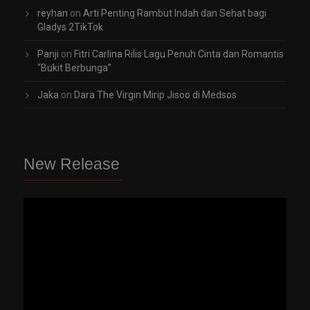
reyhan
on
Arti Penting Rambut Indah dan Sehat bagi
Gladys 2TikTok
Panji
on
Fitri Carlina Rilis Lagu Penuh Cinta dan Romantis
“Bukit Berbunga”
Jaka
on
Dara The Virgin Mirip Jisoo di Medsos
New Release