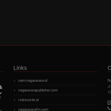
Links
C
N
nam.nagaswara.id
Jl
nagaswarapublisher.com
1
rcdrecords.id
nagaswarafm.com
ur