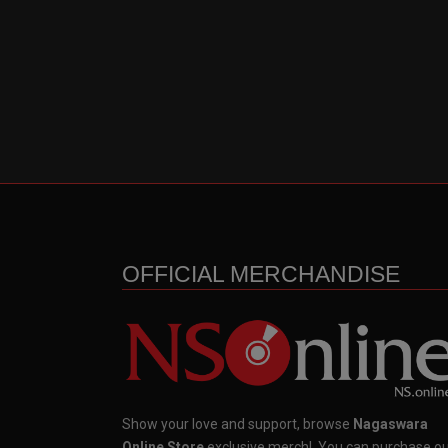
OFFICIAL MERCHANDISE
Show your love and support, browse
Nagaswara
Online Store
exclusive merch!, You can purchase o