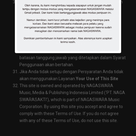
Persyaratan Penggunaan berlaku sampai diakhiri oleh
NAGASWARA Music, dan NAGASWARA Music dapat
mengakhiri perjanjian ini dan akses Anda ke jaringan
setiap saat tanpa pemberitahuan. Dalam hal terjadi
pemutusan, Anda tidak lagi berwenang untuk
mengakses jaringan, tapi semua pembatasan yang
diberlakukan pada Anda, lisensi yang diberikan oleh
Anda dan semua penolakan NAGASWARA Music dan
batasan tanggung jawab yang ditetapkan dalam Syarat
Penggunaan akan bertahan.
Jika Anda tidak setuju dengan Persyaratan Anda tidak
akan menggunakan Layanan.
Your Use of This Site
This site is owned and operated by NAGASWARA
Music, Media & Publishing Indonesia Limited (‘PT. NAGA
SWARASAKTI’), which is part of NAGASWARA Music
Corporation. By using this site you accept and agree to
comply with these Terms of Use. If you do not agree
with any of these Terms of Use, do not use this site.