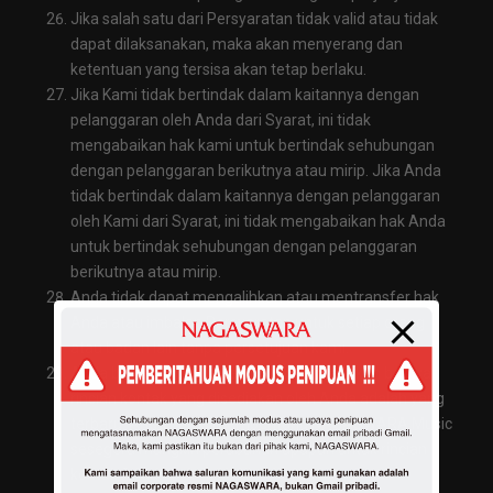
Jika salah satu dari Persyaratan tidak valid atau tidak
dapat dilaksanakan, maka akan menyerang dan
ketentuan yang tersisa akan tetap berlaku.
Jika Kami tidak bertindak dalam kaitannya dengan
pelanggaran oleh Anda dari Syarat, ini tidak
mengabaikan hak kami untuk bertindak sehubungan
dengan pelanggaran berikutnya atau mirip. Jika Anda
tidak bertindak dalam kaitannya dengan pelanggaran
oleh Kami dari Syarat, ini tidak mengabaikan hak Anda
untuk bertindak sehubungan dengan pelanggaran
berikutnya atau mirip.
Anda tidak dapat mengalihkan atau mentransfer hak
Anda atau imbalan Persyaratan untuk setiap orang
atau badan lain tanpa persetujuan kami.
Anda bertanggung jawab untuk memastikan bahwa
rincian kontak yang disediakan oleh Anda adalah yang
terbaru. Anda harus memberitahu NAGASWARA Music
sesegera mungkin perubahan apapun untuk rincian
kontak Anda.