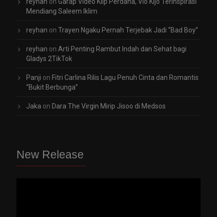
reyhan
on
Garap Video Klip Perdana, Vio Kijo Terinspirasi
Mendiang Saleem Iklim
reyhan
on
Trayen Ngaku Pernah Terjebak Jadi “Bad Boy”
reyhan
on
Arti Penting Rambut Indah dan Sehat bagi
Gladys 2TikTok
Panji
on
Fitri Carlina Rilis Lagu Penuh Cinta dan Romantis
“Bukit Berbunga”
Jaka
on
Dara The Virgin Mirip Jisoo di Medsos
New Release