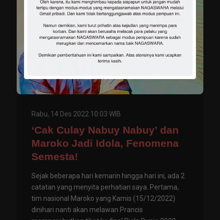
Rabu, 14 Des 2022 10:03 WIB
‘Cak Culay Nabuy Nabuy’ dan
Maroko Jadi Idola, Fenomena
Semesta!
Sejak beberapa hari kemarin hingga hari ini, ada 2
catatan yang menyita perhatian saya. Pertama,
tim nasional Maroko yang Kamis (15/12/2022)
dinihari nanti akan melawan Prancis