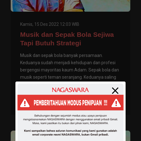
Kamis, 15 Des 2022 12:03 WIB
Musik dan Sepak Bola Sejiwa
Tapi Butuh Strategi
Musik dan sepak bola banyak persamaan.
Keduanya sudah menjadi kehidupan dan profesi
bergengsi mayoritas kaum Adam. Sepak bola dan
musik seperti teman seranjang. Keduanya saling
melengkapi demi menunjang sebuah permainan
dan kecintaan di sela-sela kejenuhan.