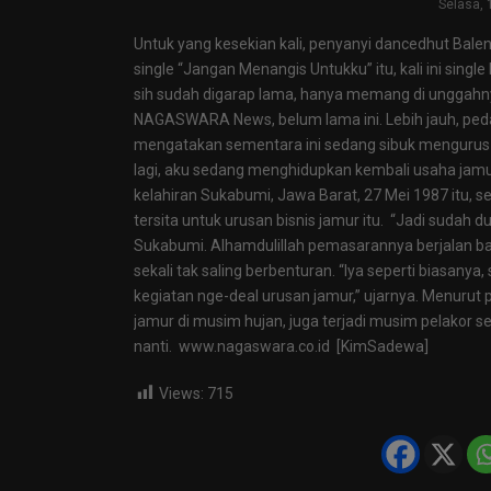
Selasa, 
Untuk yang kesekian kali, penyanyi dancedhut Bal
single “Jangan Menangis Untukku” itu, kali ini sin
sih sudah digarap lama, hanya memang di unggahnya 
NAGASWARA News, belum lama ini. Lebih jauh, ped
mengatakan sementara ini sedang sibuk mengurus 
lagi, aku sedang menghidupkan kembali usaha jam
kelahiran Sukabumi, Jawa Barat, 27 Mei 1987 itu, sela
tersita untuk urusan bisnis jamur itu. “Jadi sudah 
Sukabumi. Alhamdulillah pemasarannya berjalan baik
sekali tak saling berbenturan. “Iya seperti biasanya
kegiatan nge-deal urusan jamur,” ujarnya. Menurut p
jamur di musim hujan, juga terjadi musim pelakor sep
nanti. www.nagaswara.co.id [KimSadewa]
Views:
715