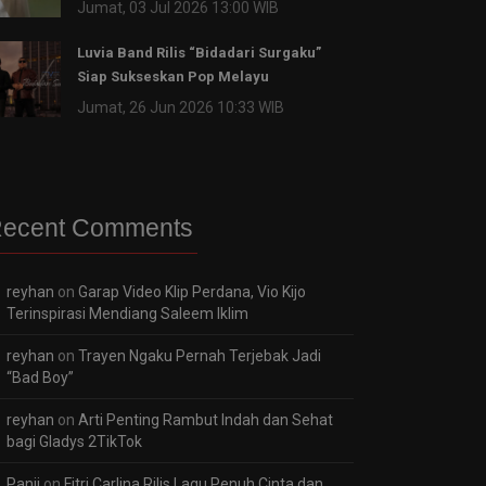
Jumat, 03 Jul 2026 13:00 WIB
Luvia Band Rilis “Bidadari Surgaku”
Siap Sukseskan Pop Melayu
Jumat, 26 Jun 2026 10:33 WIB
ecent Comments
reyhan
on
Garap Video Klip Perdana, Vio Kijo
Terinspirasi Mendiang Saleem Iklim
reyhan
on
Trayen Ngaku Pernah Terjebak Jadi
“Bad Boy”
reyhan
on
Arti Penting Rambut Indah dan Sehat
bagi Gladys 2TikTok
Panji
on
Fitri Carlina Rilis Lagu Penuh Cinta dan