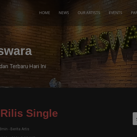
modal-check
HOME
NEWS
OUR ARTISTS
EVENTS
PA
aswara
dan Terbaru Hari Ini
Rilis Single
dmin
-
Berita Artis