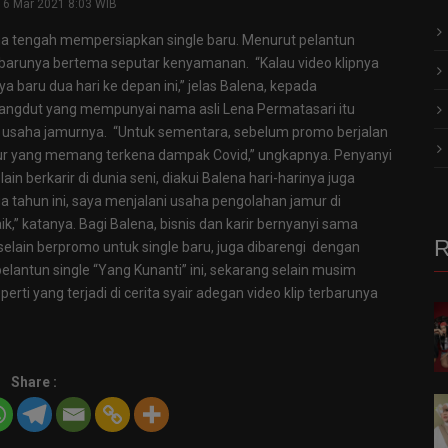
16 Mar 2021 8:03 WIB
ena tengah mempersiapkan single baru. Menurut pelantun
gle barunya bertema seputar kenyamanan. “Kalau video klipnya
baru dua hari ke depan ini,” jelas Balena, kepada
angdut yang mempunyai nama asli Lena Permatasari itu
usaha jamurnya. “Untuk sementara, sebelum promo berjalan
ur yang memang terkena dampak Covid,” ungkapnya. Penyanyi
in berkarir di dunia seni, diakui Balena hari-harinya juga
dua tahun ini, saya menjalani usaha pengolahan jamur di
,” katanya. Bagi Balena, bisnis dan karir bernyanyi sama
R
, selain berpromo untuk single baru, juga dibarengi dengan
elantun single “Yang Kunanti” ini, sekarang selain musim
erti yang terjadi di cerita syair adegan video klip terbarunya
Share :