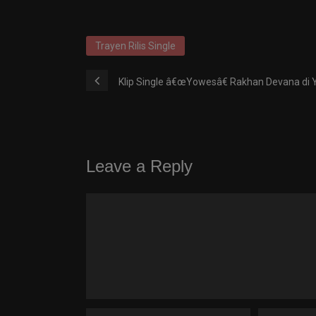
Trayen Rilis Single
Klip Single â€œYowesâ€ Rakhan Devana di 
Leave a Reply