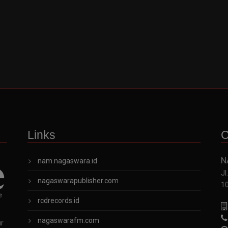
Links
C
N
nam.nagaswara.id
Jl
nagaswarapublisher.com
1
rcdrecords.id
nagaswarafm.com
ur