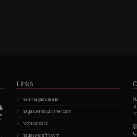
Links
C
N
nam.nagaswara.id
Jl
nagaswarapublisher.com
1
rcdrecords.id
nagaswarafm.com
ur