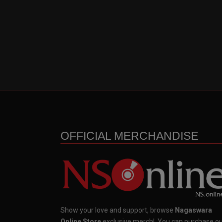
OFFICIAL MERCHANDISE
Show your love and support, browse
Nagaswara
Online Store
exclusive merch!, You can purchase o