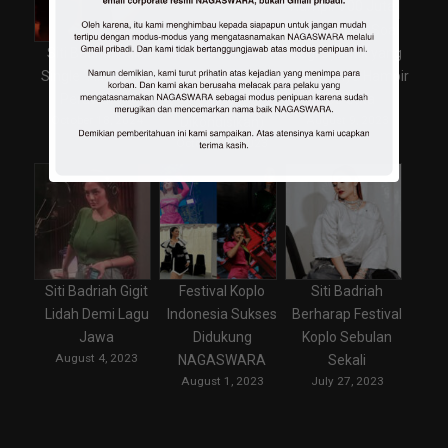
Siti Badriah Soal
Lagi Syantik yang
Siti Badriah Rilis
Siti Badriah X RPH
Viewersnya Hampir
Single “Aku Butuh
Rilis Single Cocote
700 Juta
Perawatan”
(Tolong
August 9, 2023
October 18, 2024
Dikondisikan)
October 30, 2023
Siti Badriah Gigit
Festival Koplo
Siti Badriah
Lidah Demi Lagu
Indonesia Sukses
Berharap Festival
Jawa
Didukung
Koplo Sebulan
August 4, 2023
NAGASWARA
Sekali
August 1, 2023
July 27, 2023