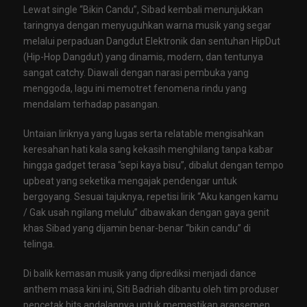
Lewat single “Bikin Candu”, Sibad kembali menunjukkan
taringnya dengan menyuguhkan warna musik yang segar
melalui perpaduan Dangdut Elektronik dan sentuhan HipDut
(Hip-Hop Dangdut) yang dinamis, modern, dan tentunya
sangat catchy. Diawali dengan narasi pembuka yang
menggoda, lagu ini memotret fenomena rindu yang
mendalam terhadap pasangan.
Untaian liriknya yang lugas serta relatable mengisahkan
keresahan hati kala sang kekasih menghilang tanpa kabar
hingga gadget terasa “sepi kaya bisu”, dibalut dengan tempo
upbeat yang seketika mengajak pendengar untuk
bergoyang. Sesuai tajuknya, repetisi lirik “Aku kangen kamu
/ Gak usah ngilang melulu” dibawakan dengan gaya genit
khas Sibad yang dijamin benar-benar “bikin candu” di
telinga.
Di balik kemasan musik yang diprediksi menjadi dance
anthem masa kini ini, Siti Badriah dibantu oleh tim produser
pencetak hits andalannya untuk memastikan aransemen