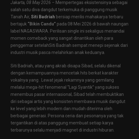
Jakarta, 08 May 2026 –
Mempertegas eksistensinya sebagai
salah satu diva dangdut terkemuka di panggung musik
Tanah Air,
Siti Badriah
bersiap merilis mahakarya terbaru
bertajuk
“Bikin Candu”
pada 08 Mei 2026 di bawah naungan
label NAGASWARA. Perilisan single ini sekaligus menandai
momen comeback yang sangat dinantikan oleh para
penggemar setelahSiti Badriah sempat menepi sejenak dari
industri musik pasca melahirkan anak keduanya.
Siti Badriah, atau yang akrab disapa Sibad, selalu dikenal
dengan kemampuannya mencetak hits berkat karakter
vokalnya yang . Lewat jejak rekamnya yang gemilang
melalui mega-hit fenomenal “Lagi Syantik” yang sukses
menembus pasar internasional, Sibad telah membuktikan
diri sebagai artis yang konsisten membawa musik dangdut
ke level yang lebih modern dan mudah diterima oleh
berbagai generasi. Persona ceria dan pesonanya yang tak
tergantikan di atas panggung membuat setiap karya
terbarunya selalu menjadi magnet di industri hiburan.