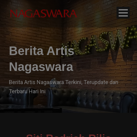
modal-check
Berita Artis
Nagaswara
Berita Artis Nagaswara Terkini, Terupdate dan
Terbaru Hari Ini