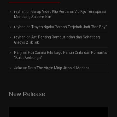
reyhan
on
Garap Video Klip Perdana, Vio Kijo Terinspirasi
Mendiang Saleem Iklim
reyhan
on
Trayen Ngaku Pernah Terjebak Jadi “Bad Boy”
reyhan
on
Arti Penting Rambut Indah dan Sehat bagi
Gladys 2TikTok
Panji
on
Fitri Carlina Rilis Lagu Penuh Cinta dan Romantis
“Bukit Berbunga”
Jaka
on
Dara The Virgin Mirip Jisoo di Medsos
New Release