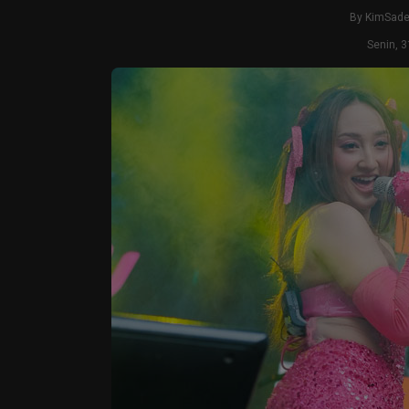
By
KimSad
Senin, 3