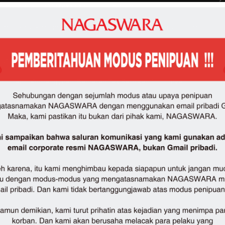
 aksi Sandrina Mazayya yang mirip Barbie.
mereka suka dengan penampilan aku,” ujar Sandrina sebelum
rti “
Bang Jono
“, “
Pacar Selingan
“, dan “
Habis Minum Apa
“.
itu, lagu ‘Komang’, dan ‘Berharap Tak Berpisah’,” tuturnya.
nunjukkan bahwa dia tidak minder. Ia tetap percaya diri, dan
.
an dua buah lagu, Yaitu lagu “
Habis Minum Apa
” dan “
Pacar
nyabet penghargaan dari “AMI Awards 2022”.
[KimSadewa]
N