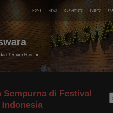
modal-check
HOME
NEWS
OUR ARTISTS
EVENTS
PA
aswara
dan Terbaru Hari Ini
 Sempurna di Festival
 Indonesia