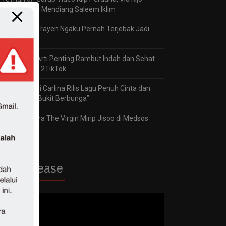
Terinspirasi Mendiang Saleem Iklim
reyhan
on
Trayen Ngaku Pernah Terjebak Jadi
“Bad Boy”
reyhan
on
Arti Penting Rambut Indah dan Sehat
bagi Gladys 2TikTok
Panji
on
Fitri Carlina Rilis Lagu Penuh Cinta dan
Romantis “Bukit Berbunga”
Jaka
on
Dara The Virgin Mirip Jisoo di Medsos
ew Release