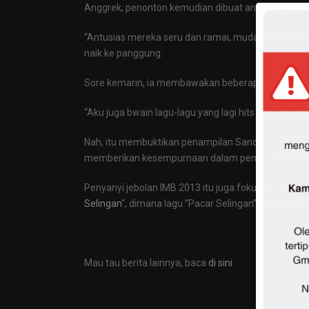
Anggrek, penonton kemudian dibuat antusias denga
“Antusias mereka seru dan ramai, mudah-mudahan 
naik ke panggung.
Sore kemarin, ia membawakan beberapa single, sepe
“Aku juga bwain lagu-lagu yang lagi hits anak muda g
Nah, itu membuktikan penampilan Sandrina, yang me
memberikan kesempurnaan dalam penampilannya
Penyanyi jebolan IMB 2013 itu juga fokus membawak
Selingan
“, dimana lagu “Pacar Selingan” telah me
Mau tau berita lainnya, baca
di sini