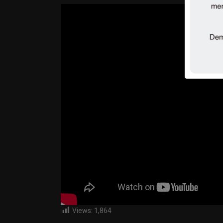
Views:
1,864