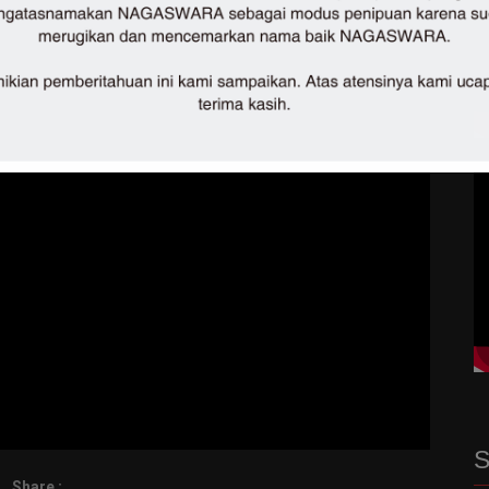
S
Share :