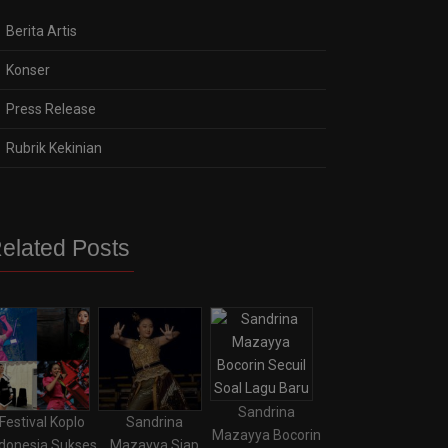
Berita Artis
Konser
Press Release
Rubrik Kekinian
elated Posts
Sandrina
Festival Koplo
Sandrina
Mazayya Bocorin
ndonesia Sukses
Mazayya Siap