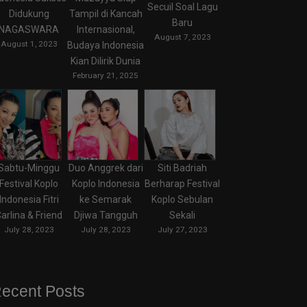
Secuil Soal Lagu
Didukung
Tampil di Kancah
Baru
NAGASWARA
Internasional,
August 7, 2023
August 1, 2023
Budaya Indonesia
Kian Dilirik Dunia
February 21, 2025
Sabtu-Minggu
Duo Anggrek dari
Siti Badriah
Festival Koplo
Koplo Indonesia
Berharap Festival
Indonesia Fitri
ke Semarak
Koplo Sebulan
arlina & Friend
Djiwa Tangguh
Sekali
July 28, 2023
July 28, 2023
July 27, 2023
ecent Posts