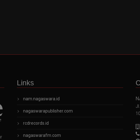
Links
C
N
nam.nagaswara.id
Jl
nagaswarapublisher.com
1
rcdrecords.id
nagaswarafm.com
ur