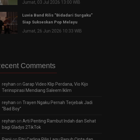
Jumat, 03 Jul 2026 13:00 WIB
Luvia Band Rilis “Bidadari Surgaku”
Siap Sukseskan Pop Melayu
Jumat, 26 Jun 2026 10:33 WIB
ecent Comments
reyhan
on
Garap Video Klip Perdana, Vio Kijo
Terinspirasi Mendiang Saleem Iklim
reyhan
on
Trayen Ngaku Pernah Terjebak Jadi
“Bad Boy”
reyhan
on
Arti Penting Rambut Indah dan Sehat
bagi Gladys 2TikTok
Panji
on
Fitri Carlina Rilis Lagu Penuh Cinta dan