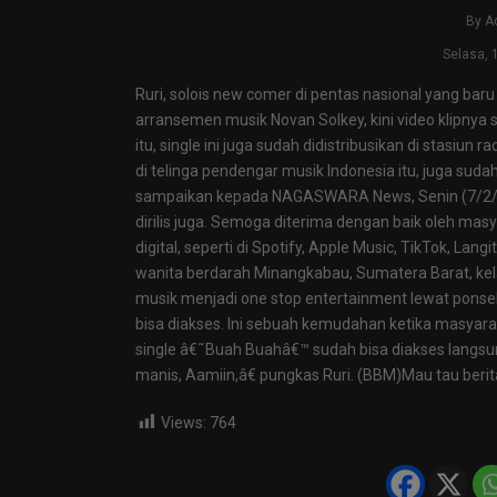
By
A
Selasa, 
Ruri, solois new comer di pentas nasional yang baru
arransemen musik Novan Solkey, kini video klipny
itu, single ini juga sudah didistribusikan di stasiun
di telinga pendengar musik Indonesia itu, juga sudah t
sampaikan kepada NAGASWARA News, Senin (7/2/2
dirilis juga. Semoga diterima dengan baik oleh masya
digital, seperti di Spotify, Apple Music, TikTok, Lan
wanita berdarah Minangkabau, Sumatera Barat, kelah
musik menjadi one stop entertainment lewat ponse
bisa diakses. Ini sebuah kemudahan ketika masyar
single â€˜Buah Buahâ€™ sudah bisa diakses langsung d
manis, Aamiin,â€ pungkas Ruri. (BBM)Mau tau berita
Views:
764