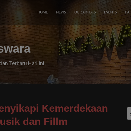
modal-check
HOME
NEWS
OUR ARTISTS
EVENTS
PA
aswara
dan Terbaru Hari Ini
enyikapi Kemerdekaan
sik dan Fillm