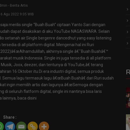
dmin
-
Berita Artis
16 Agu 2022 9:05 WIB
 saja merilis single “Buah Buah” ciptaan Yanto Sari dengan
a sudah dapat disaksikan di aku YouTube NAGASWARA. Selain
 radio setanah air.Single bergenre dancedhut yang easy listening
ersedia di all platform digital. Mengenai hal ini Ruri
022)â€œAlhamdulillah, akhirnya single â€˜Buah Buahâ€™
rakat musik Indonesia. Single ini juga tersedia di all platform
git Musik, Joox, deezer, dan tentunya di YouTube,â€ terang
R
iran 16 Oktober itu.Di era industri digital, semua produk
l. Semua lagu termasuk lagu â€œBuah Buahâ€ dari Ruri sudah
akat ingin memilih artis dan lagunya.â€œSemoga dengan
i seluruh flatform digital, single ini nantinya bisa laris
 lainnya, baca disini
Share :