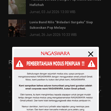
Hafizhah
Jumat, 03 Jul 2026 13:00 WIB
Luvia Band Rilis “Bidadari Surgaku” Siap
Sukseskan Pop Melayu
Jumat, 26 Jun 2026 10:33 WIB
Recent Comments
reyhan
on
Garap Video Klip Perdana, Vio Kijo Terinspirasi
Mendiang Saleem Iklim
reyhan
on
Trayen Ngaku Pernah Terjebak Jadi “Bad Boy”
reyhan
on
Arti Penting Rambut Indah dan Sehat bagi
Gladys 2TikTok