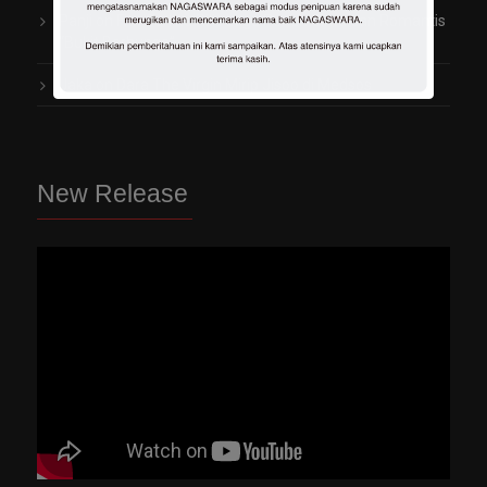
Panji
on
Fitri Carlina Rilis Lagu Penuh Cinta dan Romantis
“Bukit Berbunga”
Jaka
on
Dara The Virgin Mirip Jisoo di Medsos
New Release