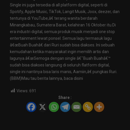
Single ini juga tersedia di all platform digital, seperti di
Spotify, Apple Music, TikTok, Langit Musik, Joox, deezer, dan
tentunya di YouTube,â€ terang wanita berdarah
Minangkabau, Sumatera Barat, kelahiran 16 Oktober itu.Di
era industri digital, semua produk musik menjadi one stop
entertainment lewat ponsel. Semua lagu termasuk lagu
â€œBuah Buahâ€ dari Ruri sudah bisa diakses. Ini sebuah
kemudahan ketika masyarakat ingin memilih artis dan
lagunya.â€œSemoga dengan single â€˜Buah Buahâ€™
sudah bisa diakses langsung di seluruh flatform digital,
single ini nantinya bisa laris manis, Aamiin,â€ pungkas Ruri.
(BBM)Mau tau berita lainnya, baca disini
Views:
691
Share :