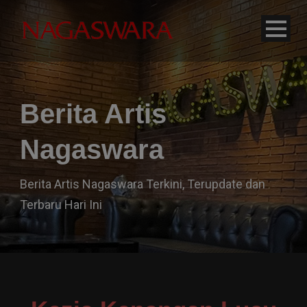
modal-check
Berita Artis
Nagaswara
Berita Artis Nagaswara Terkini, Terupdate dan
Terbaru Hari Ini