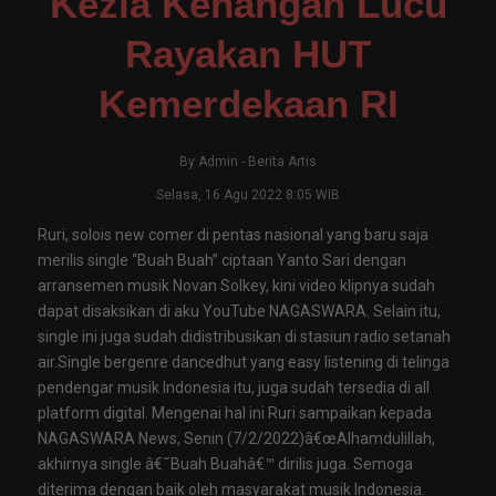
Kezia Kenangan Lucu
Rayakan HUT
Kemerdekaan RI
By
Admin
-
Berita Artis
Selasa, 16 Agu 2022 8:05 WIB
Ruri, solois new comer di pentas nasional yang baru saja
merilis single “Buah Buah” ciptaan Yanto Sari dengan
arransemen musik Novan Solkey, kini video klipnya sudah
dapat disaksikan di aku YouTube NAGASWARA. Selain itu,
single ini juga sudah didistribusikan di stasiun radio setanah
air.Single bergenre dancedhut yang easy listening di telinga
pendengar musik Indonesia itu, juga sudah tersedia di all
platform digital. Mengenai hal ini Ruri sampaikan kepada
NAGASWARA News, Senin (7/2/2022)â€œAlhamdulillah,
akhirnya single â€˜Buah Buahâ€™ dirilis juga. Semoga
diterima dengan baik oleh masyarakat musik Indonesia.