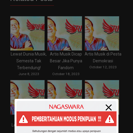
Lewat Dunia Musik,
Artis Musik Dicap
Artis Musik di Pesta
Semesta Tak
Besar Jika Punya
Demokrasi
October 12, 2023
Terbendung!
Fandom
June 8, 2023
October 18, 2023
Perang Padam
Peringati HUT TNI
Artis Musik
Lewat Full Volume
dan Musik
Indonesia Jadi
October 5, 2023
Musik
Incaran di Luar