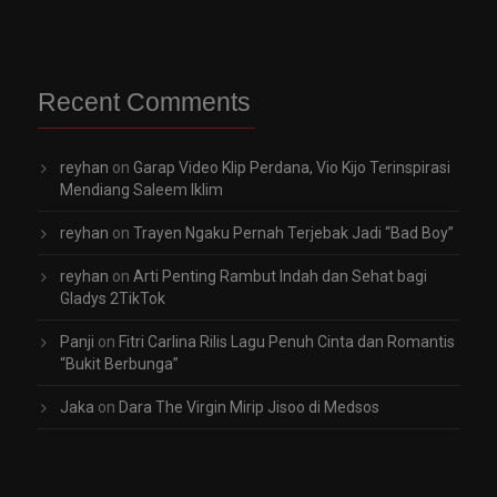
Recent Comments
reyhan
on
Garap Video Klip Perdana, Vio Kijo Terinspirasi
Mendiang Saleem Iklim
reyhan
on
Trayen Ngaku Pernah Terjebak Jadi “Bad Boy”
reyhan
on
Arti Penting Rambut Indah dan Sehat bagi
Gladys 2TikTok
Panji
on
Fitri Carlina Rilis Lagu Penuh Cinta dan Romantis
“Bukit Berbunga”
Jaka
on
Dara The Virgin Mirip Jisoo di Medsos