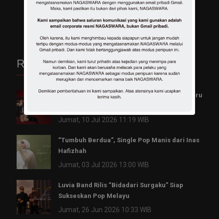
October 11, 2023
Negeri
October 4, 2023
Recent Posts
Sandrina & Ncum Ajak Nikah di Single Terbaru
“Mau Adat Apa”
Jumat, 10 Jul 2026 11:19 WIB
“Tumbuh Berdua”, Single Pop Manis dari Inas
Hafizhah
Jumat, 03 Jul 2026 13:00 WIB
Luvia Band Rilis “Bidadari Surgaku” Siap
Sukseskan Pop Melayu
Jumat, 26 Jun 2026 10:33 WIB