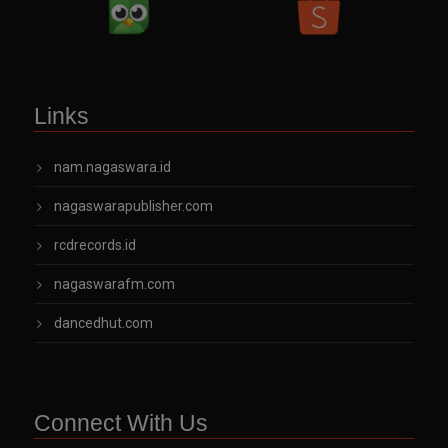
Links
nam.nagaswara.id
nagaswarapublisher.com
rcdrecords.id
nagaswarafm.com
dancedhut.com
Connect With Us