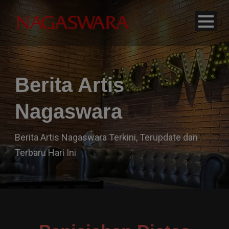
modal-check
Berita Artis
Nagaswara
Berita Artis Nagaswara Terkini, Terupdate dan
Terbaru Hari Ini