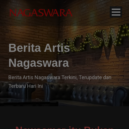
modal-check
Berita Artis
Nagaswara
Berita Artis Nagaswara Terkini, Terupdate dan
Terbaru Hari Ini