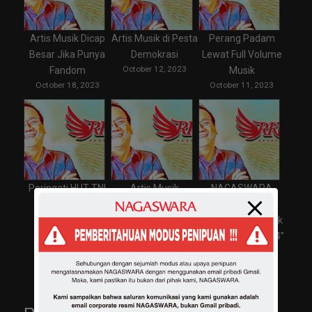
Artis Musik Dicap
Artis Musik di Pesta
Perang Padam
Besar Jika Punya
Demokrasi
Lewat Full Volume
October 12, 2023
Fandom
Musik
October 18, 2023
October 11, 2023
Peringati HUT TNI
Artis Musik
NAGASWARA
dan Musik
Indonesia Jadi
Promotori
October 5, 2023
Incaran di Luar
Pertunjukan Musik
Negeri
“Swara Sarinah 24”
October 4, 2023
September 27, 2023