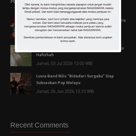
Recent Posts
Sandrina & Ncum Ajak Nikah di Single Terbaru
“Mau Adat Apa”
Jumat, 10 Jul 2026 11:19 WIB
“Tumbuh Berdua”, Single Pop Manis dari Inas
Hafizhah
Jumat, 03 Jul 2026 13:00 WIB
Luvia Band Rilis “Bidadari Surgaku” Siap
Sukseskan Pop Melayu
Jumat, 26 Jun 2026 10:33 WIB
Recent Comments