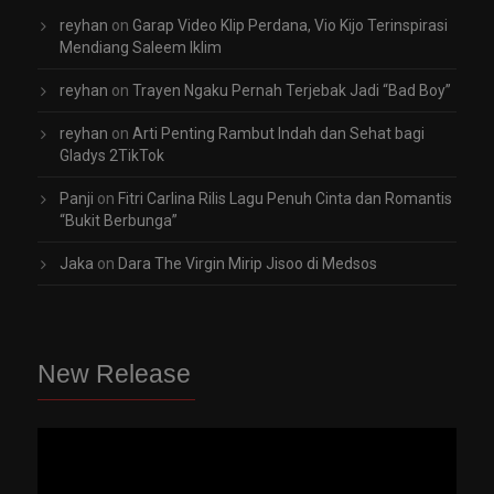
reyhan
on
Garap Video Klip Perdana, Vio Kijo Terinspirasi
Mendiang Saleem Iklim
reyhan
on
Trayen Ngaku Pernah Terjebak Jadi “Bad Boy”
reyhan
on
Arti Penting Rambut Indah dan Sehat bagi
Gladys 2TikTok
Panji
on
Fitri Carlina Rilis Lagu Penuh Cinta dan Romantis
“Bukit Berbunga”
Jaka
on
Dara The Virgin Mirip Jisoo di Medsos
New Release