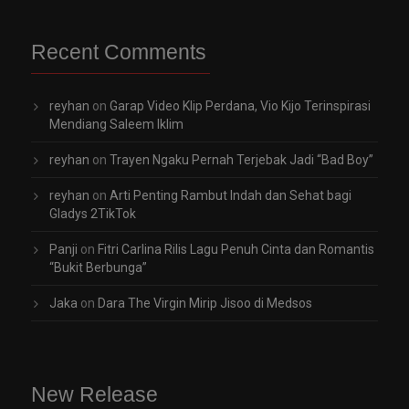
Recent Comments
reyhan
on
Garap Video Klip Perdana, Vio Kijo Terinspirasi
Mendiang Saleem Iklim
reyhan
on
Trayen Ngaku Pernah Terjebak Jadi “Bad Boy”
reyhan
on
Arti Penting Rambut Indah dan Sehat bagi
Gladys 2TikTok
Panji
on
Fitri Carlina Rilis Lagu Penuh Cinta dan Romantis
“Bukit Berbunga”
Jaka
on
Dara The Virgin Mirip Jisoo di Medsos
New Release