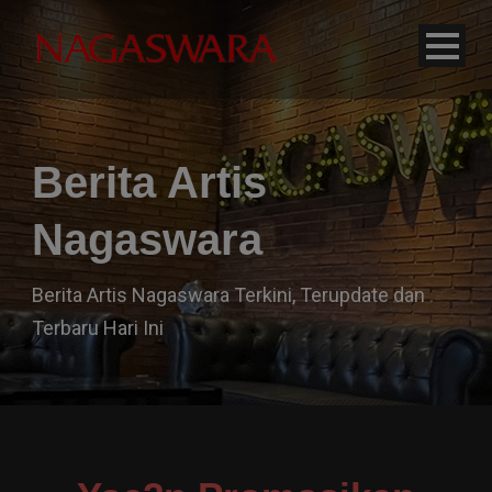
modal-check
Berita Artis
Nagaswara
Berita Artis Nagaswara Terkini, Terupdate dan
Terbaru Hari Ini