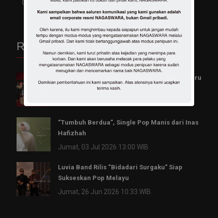
December 28, 2022
December 14, 2022
Recent Posts
Sandrina & Ncum Ajak Nikah di Single Terbaru
“Mau Adat Apa”
Jumat, 10 Jul 2026 11:19 WIB
“Tumbuh Berdua”, Single Pop Manis dari Inas
Hafizhah
Jumat, 03 Jul 2026 13:00 WIB
Luvia Band Rilis “Bidadari Surgaku” Siap
Sukseskan Pop Melayu
Jumat, 26 Jun 2026 10:33 WIB