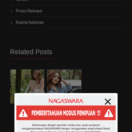
Press Release
Rubrik Kekinian
Related Posts
Yoe2n Pilih
Yoe2N, Kenangan
Rayakan Tahun
Terindah Saat Ikut
Baru Bareng
“Bintang Pantura 5”
Keluarga
Indosiar