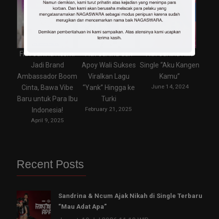
Fitri Carlina Resmi
Fitri Carlina dan
Fitri Carlina Rilis
Jadi Brand
Apoy Wali Sukses
Single “Aku Kangen
Ambassador Boom
Viralkan Lagu
Kamu”
June 14, 2024
Cinta, Bawa Vibe
“Yank” Hingga ke
Baru untuk Para Ibu
Turki
February 21, 2025
Indonesia!
April 9, 2025
Recent Posts
Sandrina & Ncum Ajak Nikah di Single Terbaru
“Mau Adat Apa”