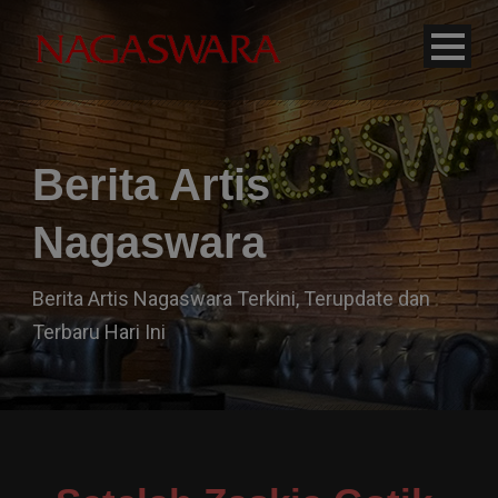
modal-check
Berita Artis
Nagaswara
Berita Artis Nagaswara Terkini, Terupdate dan
Terbaru Hari Ini