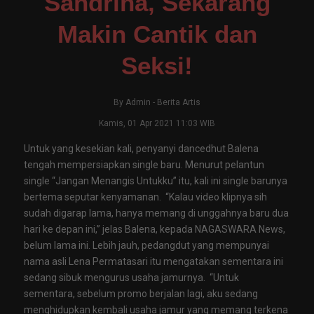
Sandrina, Sekarang
Makin Cantik dan
Seksi!
By
Admin
-
Berita Artis
Kamis, 01 Apr 2021 11:03 WIB
Untuk yang kesekian kali, penyanyi dancedhut Balena
tengah mempersiapkan single baru. Menurut pelantun
single “Jangan Menangis Untukku” itu, kali ini single barunya
bertema seputar kenyamanan. “Kalau video klipnya sih
sudah digarap lama, hanya memang di unggahnya baru dua
hari ke depan ini,” jelas Balena, kepada NAGASWARA News,
belum lama ini. Lebih jauh, pedangdut yang mempunyai
nama asli Lena Permatasari itu mengatakan sementara ini
sedang sibuk mengurus usaha jamurnya. “Untuk
sementara, sebelum promo berjalan lagi, aku sedang
menghidupkan kembali usaha jamur yang memang terkena