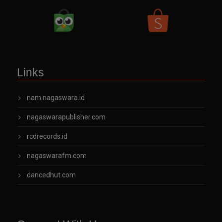
Links
nam.nagaswara.id
nagaswarapublisher.com
rcdrecords.id
nagaswarafm.com
dancedhut.com