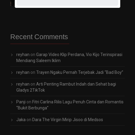
Jumat, 26 Jun 2026 10:33 WIB
Recent Comments
reyhan
on
Garap Video Klip Perdana, Vio Kijo Terinspirasi
Mendiang Saleem Iklim
reyhan
on
Trayen Ngaku Pernah Terjebak Jadi “Bad Boy”
reyhan
on
Arti Penting Rambut Indah dan Sehat bagi
Gladys 2TikTok
Panji
on
Fitri Carlina Rilis Lagu Penuh Cinta dan Romantis
“Bukit Berbunga”
Jaka
on
Dara The Virgin Mirip Jisoo di Medsos