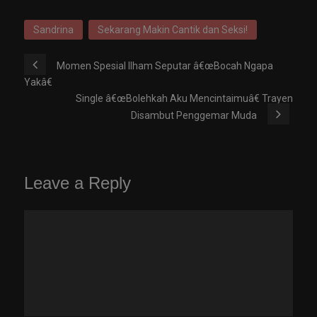
Sandrina
Sekarang Makin Cantik dan Seksi!
Momen Spesial Ilham Seputar â€œBocah Ngapa
Yakâ€
Single â€œBolehkah Aku Mencintaimuâ€ Trayen
Disambut Penggemar Muda
Leave a Reply