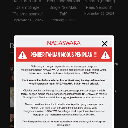
Kejujuran Cinta
Berkolaborasi Rilis
Pacaran (Endang
Dalam Single
Single “Ga Malu
Raes Version)”
November 26, 2024
“Pelampiasanku”
Tah”
September 19, 2025
February 7, 2025
Recent Posts
Sandrina & Ncum Ajak Nikah di Single Terbaru
“Mau Adat Apa”
Jumat, 10 Jul 2026 11:19 WIB
“Tumbuh Berdua”, Single Pop Manis dari Inas
Hafizhah
Jumat, 03 Jul 2026 13:00 WIB
Luvia Band Rilis “Bidadari Surgaku” Siap
Sukseskan Pop Melayu