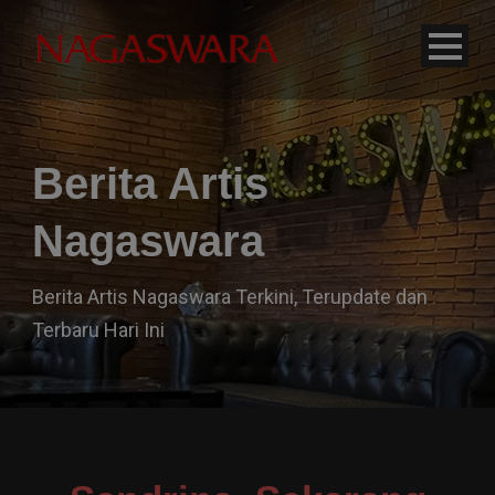
modal-check
Berita Artis
Nagaswara
Berita Artis Nagaswara Terkini, Terupdate dan
Terbaru Hari Ini