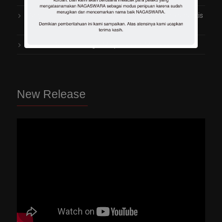
Panji
on
Fitri Carlina Rilis Lagu Penuh Cinta dan Romantis
“Bukit Berbunga”
Jaka
on
Dara The Virgin Mirip Jisoo di Medsos
New Release