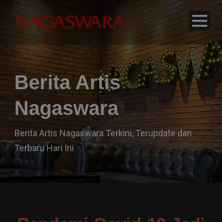
modal-check
Berita Artis
Nagaswara
Berita Artis Nagaswara Terkini, Terupdate dan
Terbaru Hari Ini