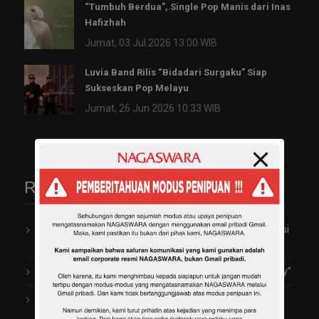
“Tumbuh Berdua”, Single Pop Manis dari Inas
Hafizhah
Jumat, 03 Jul 2026 13:00 WIB
Luvia Band Rilis “Bidadari Surgaku” Siap
Sukseskan Pop Melayu
Jumat, 26 Jun 2026 10:33 WIB
Recent Comments
reyhan
on
Garap Video Klip Perdana, Vio Kijo Terinspirasi
Mendiang Saleem Iklim
reyhan
on
Trayen Ngaku Pernah Terjebak Jadi “Bad Boy”
reyhan
on
Arti Penting Rambut Indah dan Sehat bagi
Gladys 2TikTok