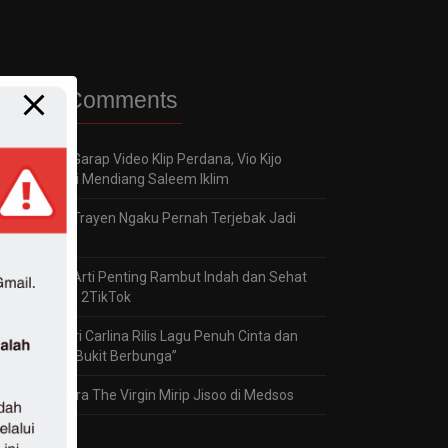
ecent Comments
reyhan
on
Garap Video Klip Perdana, Vio Kijo
Terinspirasi Mendiang Saleem Iklim
reyhan
on
Trayen Ngaku Pernah Terjebak Jadi
“Bad Boy”
reyhan
on
Arti Penting Rambut Indah dan Sehat
bagi Gladys 2TikTok
Panji
on
Fitri Carlina Rilis Lagu Penuh Cinta dan
Romantis “Bukit Berbunga”
Jaka
on
Dara The Virgin Mirip Jisoo di Medsos