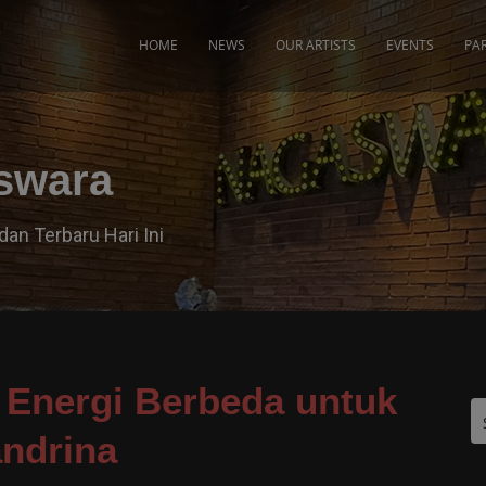
modal-check
HOME
NEWS
OUR ARTISTS
EVENTS
PA
aswara
dan Terbaru Hari Ini
 Energi Berbeda untuk
ndrina