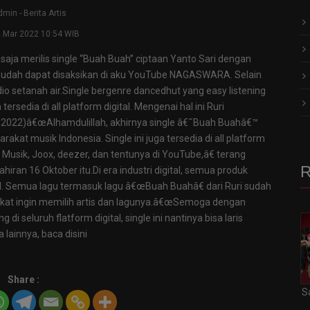
dmin
-
Berita Artis
2 Mar 2022 10:54 WIB
 saja merilis single “Buah Buah” ciptaan Yanto Sari dengan
a sudah dapat disaksikan di aku YouTube NAGASWARA. Selain
 radio setanah air.Single bergenre dancedhut yang easy listening
ersedia di all platform digital. Mengenai hal ini Ruri
022)â€œAlhamdulillah, akhirnya single â€˜Buah Buahâ€™
rakat musik Indonesia. Single ini juga tersedia di all platform
git Musik, Joox, deezer, dan tentunya di YouTube,â€ terang
R
iran 16 Oktober itu.Di era industri digital, semua produk
l. Semua lagu termasuk lagu â€œBuah Buahâ€ dari Ruri sudah
akat ingin memilih artis dan lagunya.â€œSemoga dengan
i seluruh flatform digital, single ini nantinya bisa laris
 lainnya, baca disini
Share :
S