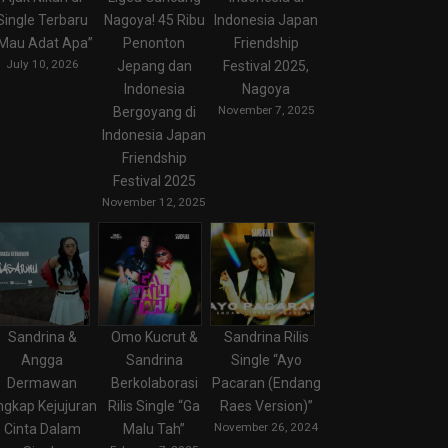
Single Terbaru
Nagoya! 45 Ribu
Indonesia Japan
Mau Adat Apa”
Penonton
Friendship
July 10, 2026
Jepang dan
Festival 2025,
Indonesia
Nagoya
November 7, 2025
Bergoyang di
Indonesia Japan
Friendship
Festival 2025
November 12, 2025
Sandrina &
Omo Kucrut &
Sandrina Rilis
Angga
Sandrina
Single “Ayo
Dermawan
Berkolaborasi
Pacaran (Endang
ngkap Kejujuran
Rilis Single “Ga
Raes Version)”
November 26, 2024
Cinta Dalam
Malu Tah”