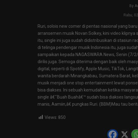
By
A
Rabu, 0
Ruri, solois new comer di pentas nasional yang baru
arransemen musik Novan Solkey, kini video klipny
itu, single ini juga sudah didistribusikan di stasiun
di telinga pendengar musik Indonesia itu, juga sudah t
sampaikan kepada NAGASWARA News, Senin (7/2/2
dirilis juga. Semoga diterima dengan baik oleh masya
digital, seperti di Spotify, Apple Music, TikTok, Lan
wanita berdarah Minangkabau, Sumatera Barat, kelah
musik menjadi one stop entertainment lewat ponse
bisa diakses. Ini sebuah kemudahan ketika masyar
single â€˜Buah Buahâ€™ sudah bisa diakses langsung d
manis, Aamiin,â€ pungkas Ruri. (BBM)Mau tau berita
Views:
850