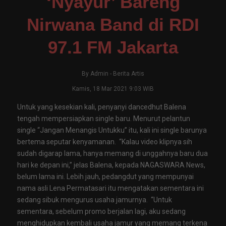
‘Nyayur’ Bareng
Nirwana Band di RDI
97.1 FM Jakarta
By
Admin
-
Berita Artis
Kamis, 18 Mar 2021 9:03 WIB
Untuk yang kesekian kali, penyanyi dancedhut Balena
tengah mempersiapkan single baru. Menurut pelantun
single “Jangan Menangis Untukku” itu, kali ini single barunya
bertema seputar kenyamanan. “Kalau video klipnya sih
sudah digarap lama, hanya memang di unggahnya baru dua
hari ke depan ini,” jelas Balena, kepada NAGASWARA News,
belum lama ini. Lebih jauh, pedangdut yang mempunyai
nama asli Lena Permatasari itu mengatakan sementara ini
sedang sibuk mengurus usaha jamurnya. “Untuk
sementara, sebelum promo berjalan lagi, aku sedang
menghidupkan kembali usaha jamur yang memang terkena