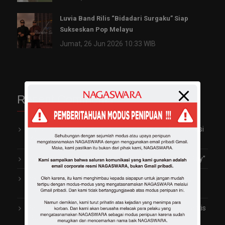
Luvia Band Rilis “Bidadari Surgaku” Siap
Sukseskan Pop Melayu
Jumat, 26 Jun 2026 10:33 WIB
Recent Comments
reyhan
on
Garap Video Klip Perdana, Vio Kijo Terinspirasi
Mendiang Saleem Iklim
reyhan
on
Trayen Ngaku Pernah Terjebak Jadi “Bad Boy”
reyhan
on
Arti Penting Rambut Indah dan Sehat bagi
Gladys 2TikTok
Panji
on
Fitri Carlina Rilis Lagu Penuh Cinta dan Romantis
“Bukit Berbunga”