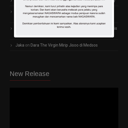
reyhan
on
Trayen Ngaku Pernah Terjebak Jadi “Bad Boy”
reyhan
on
Arti Penting Rambut Indah dan Sehat bagi
Gladys 2TikTok
Panji
on
Fitri Carlina Rilis Lagu Penuh Cinta dan Romantis
“Bukit Berbunga”
Jaka
on
Dara The Virgin Mirip Jisoo di Medsos
New Release