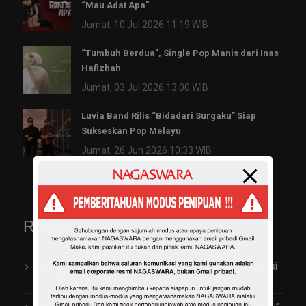
“Mau Adat Apa”
Jumat, 10 Jul 2026 11:19 WIB
“Tumbuh Berdua”, Single Pop Manis dari Inas
Hafizhah
Jumat, 03 Jul 2026 13:00 WIB
Luvia Band Rilis “Bidadari Surgaku” Siap
Sukseskan Pop Melayu
Jumat, 26 Jun 2026 10:33 WIB
Recent Comments
reyhan
on
Garap Video Klip Perdana, Vio Kijo Terinspirasi
Mendiang Saleem Iklim