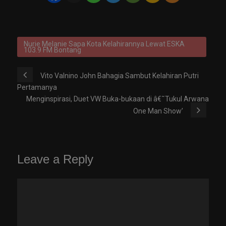
Nurie Melanie Sapa Kota Kelahirannya Lewat ESKA
103.9 FM Bontang
Vito Valnino John Bahagia Sambut Kelahiran Putri
Pertamanya
Menginspirasi, Duet VW Buka-bukaan di â€˜Tukul Arwana
One Man Show’
Leave a Reply