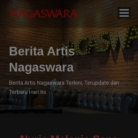
modal-check
Berita Artis
Nagaswara
Berita Artis Nagaswara Terkini, Terupdate dan
Terbaru Hari Ini