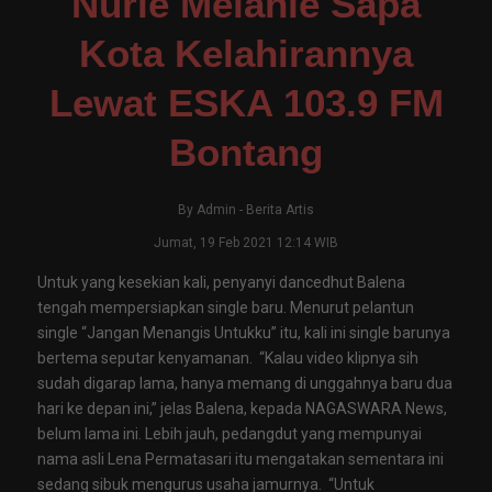
Nurie Melanie Sapa
Kota Kelahirannya
Lewat ESKA 103.9 FM
Bontang
By
Admin
-
Berita Artis
Jumat, 19 Feb 2021 12:14 WIB
Untuk yang kesekian kali, penyanyi dancedhut Balena
tengah mempersiapkan single baru. Menurut pelantun
single “Jangan Menangis Untukku” itu, kali ini single barunya
bertema seputar kenyamanan. “Kalau video klipnya sih
sudah digarap lama, hanya memang di unggahnya baru dua
hari ke depan ini,” jelas Balena, kepada NAGASWARA News,
belum lama ini. Lebih jauh, pedangdut yang mempunyai
nama asli Lena Permatasari itu mengatakan sementara ini
sedang sibuk mengurus usaha jamurnya. “Untuk