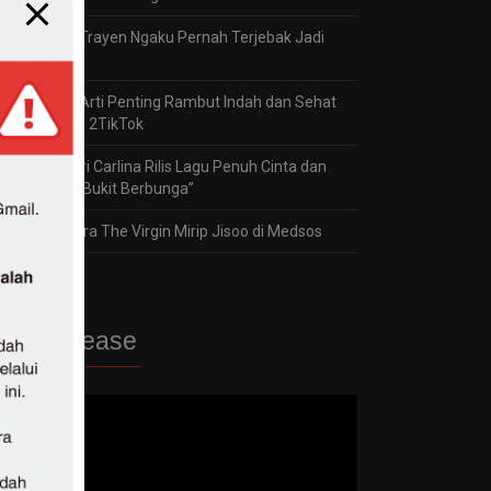
reyhan
on
Trayen Ngaku Pernah Terjebak Jadi
“Bad Boy”
reyhan
on
Arti Penting Rambut Indah dan Sehat
bagi Gladys 2TikTok
Panji
on
Fitri Carlina Rilis Lagu Penuh Cinta dan
Romantis “Bukit Berbunga”
Jaka
on
Dara The Virgin Mirip Jisoo di Medsos
ew Release