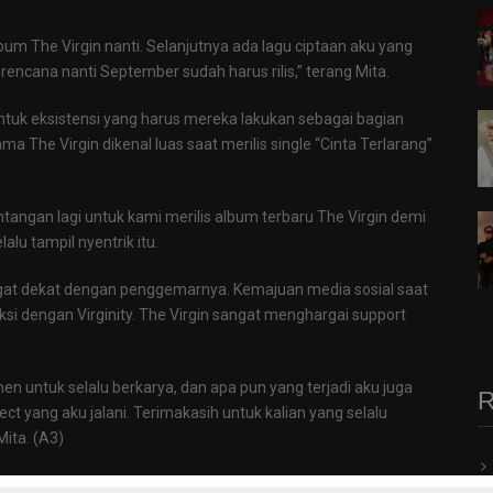
lbum The Virgin nanti. Selanjutnya ada lagu ciptaan aku yang
n rencana nanti September sudah harus rilis,” terang Mita.
bentuk eksistensi yang harus mereka lakukan sebagai bagian
a The Virgin dikenal luas saat merilis single “Cinta Terlarang”
angan lagi untuk kami merilis album terbaru The Virgin demi
lalu tampil nyentrik itu.
angat dekat dengan penggemarnya. Kemajuan media sosial saat
ksi dengan Virginity. The Virgin sangat menghargai support
men untuk selalu berkarya, dan apa pun yang terjadi aku juga
R
ct yang aku jalani. Terimakasih untuk kalian yang selalu
Mita. (A3)