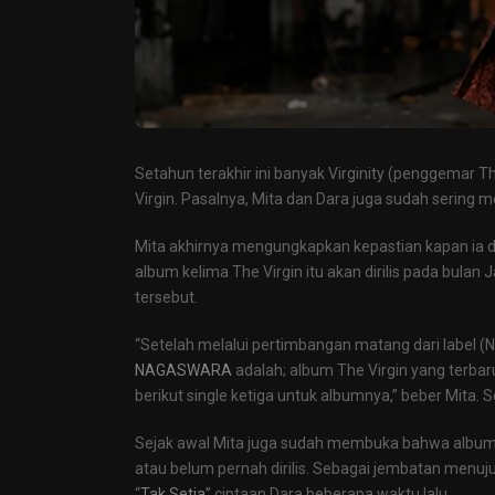
Setahun terakhir ini banyak Virginity (penggemar The
Virgin. Pasalnya, Mita dan Dara juga sudah sering 
Mita akhirnya mengungkapkan kepastian kapan ia da
album kelima The Virgin itu akan dirilis pada bul
tersebut.
“Setelah melalui pertimbangan matang dari label
NAGASWARA
adalah; album The Virgin yang terbaru 
berikut single ketiga untuk albumnya,” beber Mita. 
Sejak awal Mita juga sudah membuka bahwa album The
atau belum pernah dirilis. Sebagai jembatan menuju
“
Tak Setia
” ciptaan Dara beberapa waktu lalu.