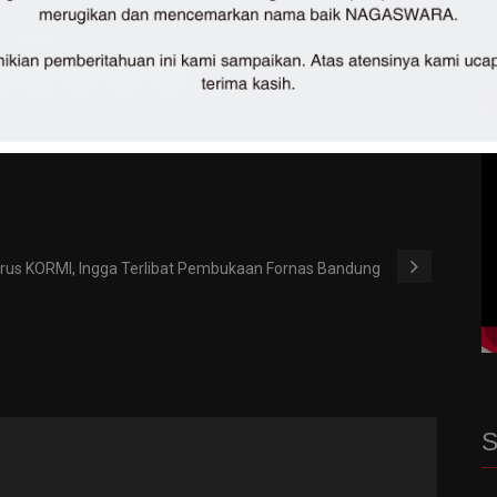
Share :
rus KORMI, Ingga Terlibat Pembukaan Fornas Bandung
S