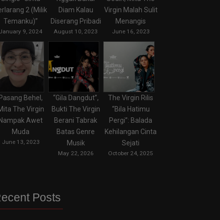
erlarang 2 (Milik
Diam Kalau
Virgin Malah Sulit
Temanku)”
Diserang Pribadi
Menangis
January 9, 2024
August 10, 2023
June 16, 2023
Pasang Behel,
“Gila Dangdut”,
The Virgin Rilis
Mita The Virgin
Bukti The Virgin
“Bila Hatimu
Nampak Awet
Berani Tabrak
Pergi”: Balada
Muda
Batas Genre
Kehilangan Cinta
June 13, 2023
Musik
Sejati
May 22, 2026
October 24, 2025
ecent Posts