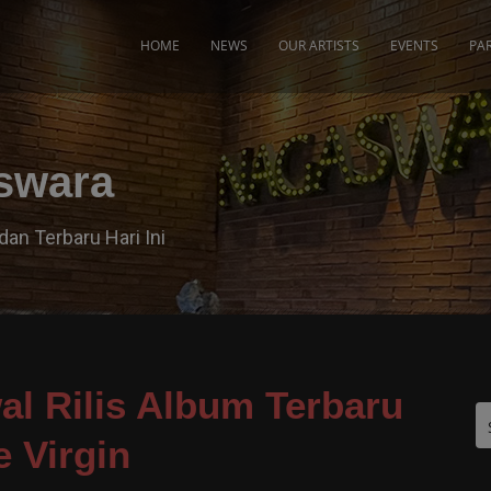
modal-check
HOME
NEWS
OUR ARTISTS
EVENTS
PA
aswara
dan Terbaru Hari Ini
l Rilis Album Terbaru
e Virgin