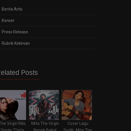
Berita Artis
Konser
Press Release
Rubrik Kekinian
elated Posts
The Virgin Rilis
Mita The Virgin
Cover Lagu
Single “Cinta
Nggak Bakal
Sedih, Mita The