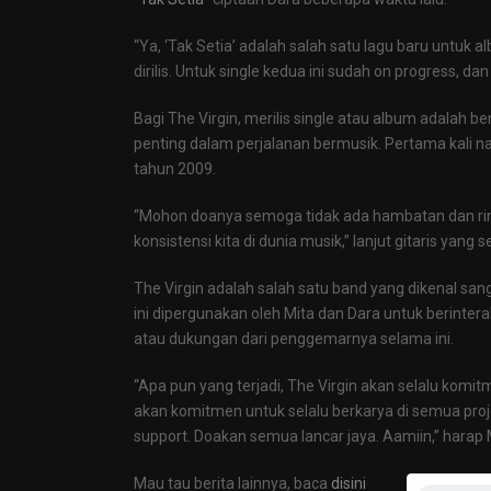
“Ya, ‘Tak Setia’ adalah salah satu lagu baru untuk a
dirilis. Untuk single kedua ini sudah on progress, da
Bagi The Virgin, merilis single atau album adalah 
penting dalam perjalanan bermusik. Pertama kali nam
tahun 2009.
“Mohon doanya semoga tidak ada hambatan dan rint
konsistensi kita di dunia musik,” lanjut gitaris yang se
The Virgin adalah salah satu band yang dikenal s
ini dipergunakan oleh Mita dan Dara untuk berintera
atau dukungan dari penggemarnya selama ini.
“Apa pun yang terjadi, The Virgin akan selalu komit
akan komitmen untuk selalu berkarya di semua proje
support. Doakan semua lancar jaya. Aamiin,” harap 
Mau tau berita lainnya, baca
disini