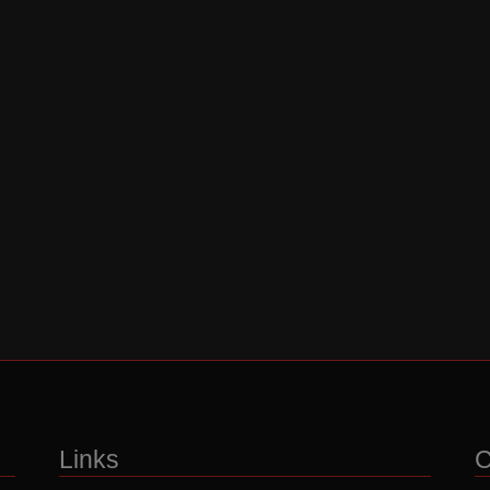
Links
C