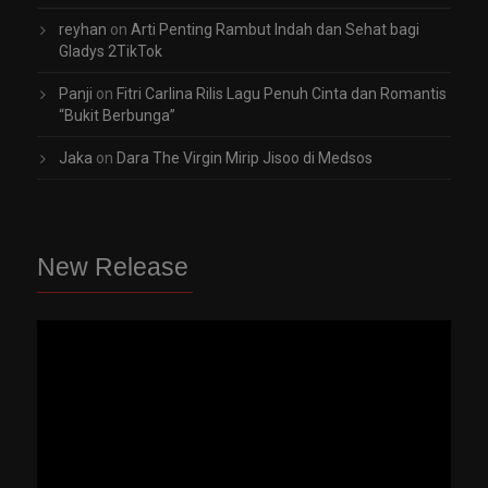
reyhan
on
Arti Penting Rambut Indah dan Sehat bagi
Gladys 2TikTok
Panji
on
Fitri Carlina Rilis Lagu Penuh Cinta dan Romantis
“Bukit Berbunga”
Jaka
on
Dara The Virgin Mirip Jisoo di Medsos
New Release