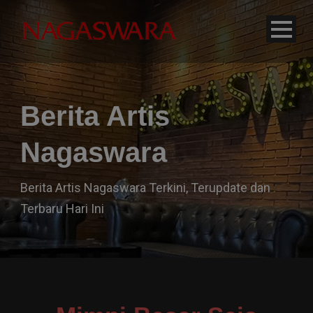
modal-check
Berita Artis
Nagaswara
Berita Artis Nagaswara Terkini, Terupdate dan
Terbaru Hari Ini