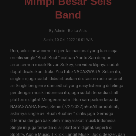
Mimpi Besar Seis
Band
By
Admin
-
Berita Artis
Senin, 10 Okt 2022 10:01 WIB
Ruri, solois new comer di pentas nasional yang baru saja
merilis single “Buah Buah” ciptaan Yanto Sari dengan
arransemen musik Novan Solkey, kini video klipnya sudah
dapat disaksikan di aku YouTube NAGASWARA. Selain itu,
single ini juga sudah didistribusikan di stasiun radio setanah
air.Single bergenre dancedhut yang easy listening di telinga
pendengar musik Indonesia itu, juga sudah tersedia di all
platform digital. Mengenai hal ini Ruri sampaikan kepada
NAGASWARA News, Senin (7/2/2022)â€œAlhamdulillah,
akhirnya single â€˜Buah Buahâ€™ dirilis juga. Semoga
diterima dengan baik oleh masyarakat musik Indonesia.
Single ini juga tersedia di all platform digital, seperti di
Spotify, Apple Music, TikTok, Langit Musik, Joox, deezer, dan