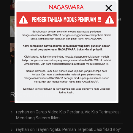
Jumat, 10 Jul 2026 11:19 WIB
“Tumbuh Berdua”, Single Pop Manis dari Inas
Hafizhah
Jumat, 03 Jul 2026 13:00 WIB
Luvia Band Rilis “Bidadari Surgaku” Siap
Sukseskan Pop Melayu
Jumat, 26 Jun 2026 10:33 WIB
Recent Comments
reyhan
on
Garap Video Klip Perdana, Vio Kijo Terinspirasi
Mendiang Saleem Iklim
reyhan
on
Trayen Ngaku Pernah Terjebak Jadi “Bad Boy”