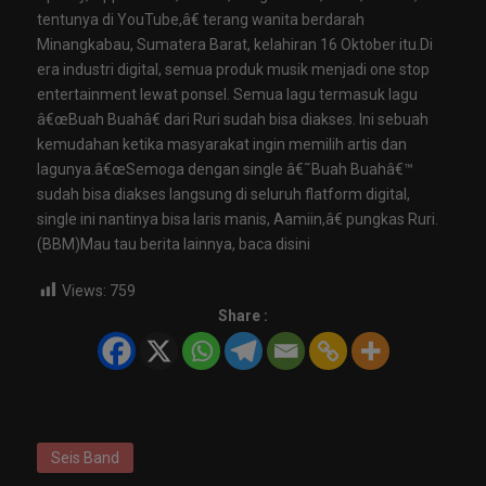
tentunya di YouTube,â€ terang wanita berdarah
Minangkabau, Sumatera Barat, kelahiran 16 Oktober itu.Di
era industri digital, semua produk musik menjadi one stop
entertainment lewat ponsel. Semua lagu termasuk lagu
â€œBuah Buahâ€ dari Ruri sudah bisa diakses. Ini sebuah
kemudahan ketika masyarakat ingin memilih artis dan
lagunya.â€œSemoga dengan single â€˜Buah Buahâ€™
sudah bisa diakses langsung di seluruh flatform digital,
single ini nantinya bisa laris manis, Aamiin,â€ pungkas Ruri.
(BBM)Mau tau berita lainnya, baca disini
Views:
759
Share :
Seis Band