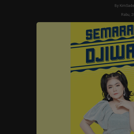
By
KimSad
Rabu, 2