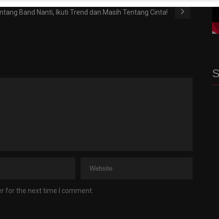
p Berqurban
ntang Band Nanti, Ikuti Trend dan Masih Tentang Cinta!
S
r for the next time I comment.