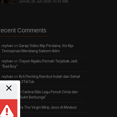
Jumat, 26 Jun 2026 10:33 WIB
ecent Comments
reyhan
on
Garap Video Klip Perdana, Vio Kijo
Terinspirasi Mendiang Saleem Iklim
reyhan
on
Trayen Ngaku Pernah Terjebak Jadi
“Bad Boy”
reyhan
on
Arti Penting Rambut Indah dan Sehat
bagi Gladys 2TikTok
Panji
on
Fitri Carlina Rilis Lagu Penuh Cinta dan
Romantis “Bukit Berbunga”
Jaka
on
Dara The Virgin Mirip Jisoo di Medsos