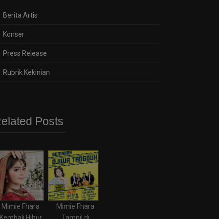
Berita Artis
Konser
Press Release
Rubrik Kekinian
elated Posts
Mimie Fhara
Mimie Fhara
Kembali Hibur
Tampil di