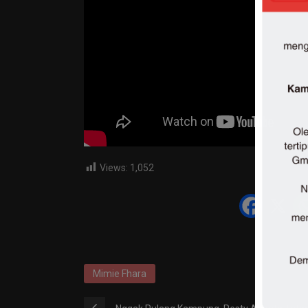
Views:
1,052
Mimie Fhara