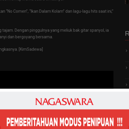
“No Comen”, “Ikan Dalam Kolam” dan lagu-lagu hits saat ini,”
ajam. Dengan pinggulnya yang meliuk bak gitar spanyol, ia
R
nyi dan bergoyang bersama.
ungkasnya. [KimSadewa]