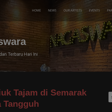
modal-check
HOME
NEWS
OUR ARTISTS
EVENTS
PA
aswara
dan Terbaru Hari Ini
iuk Tajam di Semarak
a Tangguh