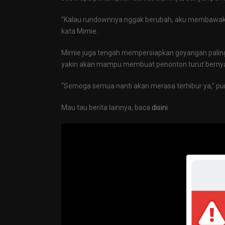
“Kalau rundownnya nggak berubah, aku membawakan 
kata Mimie.
Mimie juga tengah mempersiapkan goyangan paling t
yakin akan mampu membuat penonton turut bernya
“Semoga semua nanti akan merasa terhibur ya,” p
Mau tau berita lainnya, baca
disini