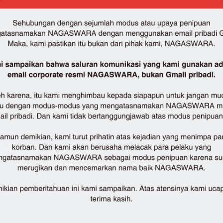
N
Share :