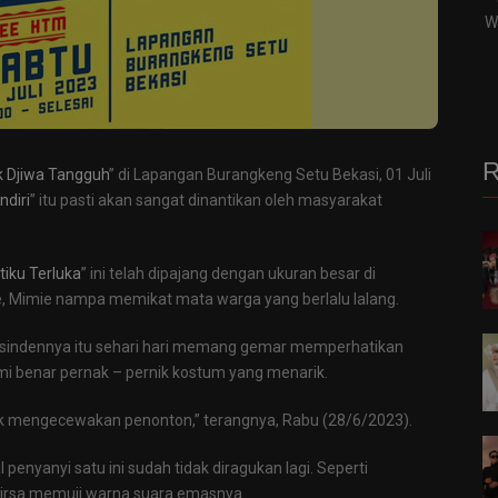
W
R
 Djiwa Tangguh
” di Lapangan Burangkeng Setu Bekasi, 01 Juli
ndiri
” itu pasti akan sangat dinantikan oleh masyarakat
tiku Terluka
” ini telah dipajang dengan ukuran besar di
e, Mimie nampa memikat mata warga yang berlalu lalang.
a sindennya itu sehari hari memang gemar memperhatikan
i benar pernak – pernik kostum yang menarik.
ak mengecewakan penonton,” terangnya, Rabu (28/6/2023).
penyanyi satu ini sudah tidak diragukan lagi. Seperti
irsa memuji warna suara emasnya.