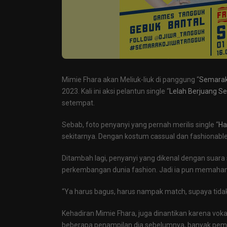
Mimie Fhara akan Meliuk-liuk di panggung “
Semarak
2023. Kali ini aksi pelantun single “
Lelah Berjuang Se
setempat.
Sebab, foto penyanyi yang pernah merilis single “
Ha
sekitarnya. Dengan kostum cassual dan fashionabl
Ditambah lagi, penyanyi yang dikenal dengan suar
perkembangan dunia fashion. Jadi ia pun memaham
“Ya harus bagus, harus nampak match, supaya tid
Kehadiran Mimie Fhara, juga dinantikan karena vokal 
beberapa penampilan dia sebelumnya, banyak pem