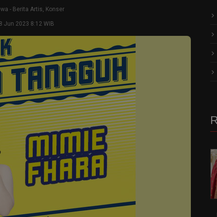
ewa
-
Berita Artis
,
Konser
8 Jun 2023 8:12 WIB
R