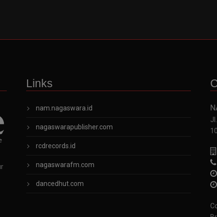
Links
C
N
nam.nagaswara.id
Jl
nagaswarapublisher.com
1
rcdrecords.id
nagaswarafm.com
ur
dancedhut.com
Co
Br