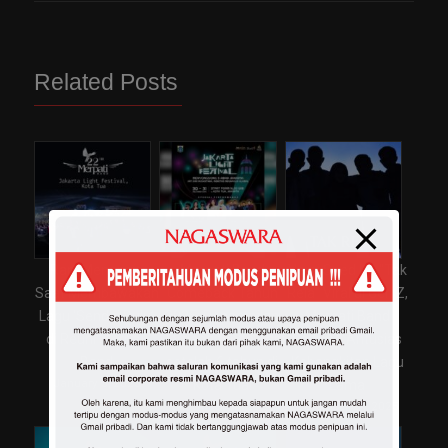
Related Posts
Rani Menangis
Merpati Band
Versi Sped Up “Tak
Saat Membawakan
Comeback Tahun
Rela” Viral di Gen Z,
Lagu ‘Sendiri Dulu’
2025: Penampilan
Merpati Band
di Reuni Merpati
Perdana tanpa Rani
Sambut Antusias
Band
setelah 6 tahun di
Kebangkitan Lagu
January 3, 2025
Kota Tua!
Lama
December 30, 2024
December 24, 2025