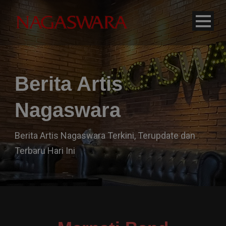
modal-check
Berita Artis
Nagaswara
Berita Artis Nagaswara Terkini, Terupdate dan
Terbaru Hari Ini