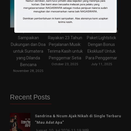
Merpati Band
Merpati Band
Merpati Band Rilis
Sampaikan
Rayakan 23 Tahun
Paket Lightstick
Dukungan dan Doa
Perjalanan Musik:
Dengan Bonus
untuk Sumatera
Terima Kasih untuk
Eksklusif Untuk
yang Dilanda
Penggemar Setia
Para Penggemar
October 23, 2025
July 11, 2025
Bencana
November 28, 2025
Recent Posts
Sandrina & Ncum Ajak Nikah di Single Terbaru
“Mau Adat Apa”
Jumat, 10 Jul 2026 11:19 WIB