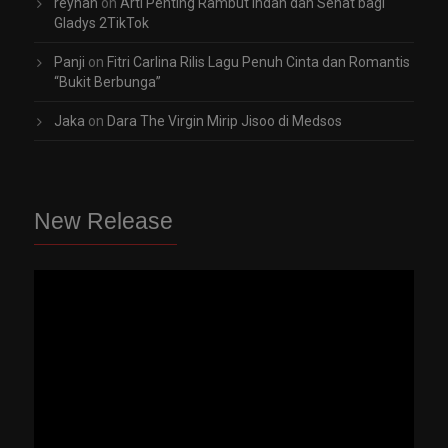
reyhan
on
Arti Penting Rambut Indah dan Sehat bagi
Gladys 2TikTok
Panji
on
Fitri Carlina Rilis Lagu Penuh Cinta dan Romantis
“Bukit Berbunga”
Jaka
on
Dara The Virgin Mirip Jisoo di Medsos
New Release