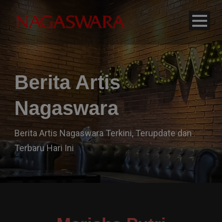
modal-check
Berita Artis
Nagaswara
Berita Artis Nagaswara Terkini, Terupdate dan
Terbaru Hari Ini