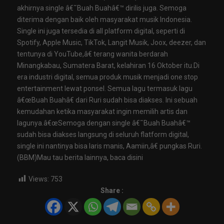
akhirnya single â€˜Buah Buahâ€™ dirilis juga. Semoga
diterima dengan baik oleh masyarakat musik Indonesia.
Single ini juga tersedia di all platform digital, seperti di
Spotify, Apple Music, TikTok, Langit Musik, Joox, deezer, dan
tentunya di YouTube,â€ terang wanita berdarah
Minangkabau, Sumatera Barat, kelahiran 16 Oktober itu.Di
era industri digital, semua produk musik menjadi one stop
entertainment lewat ponsel. Semua lagu termasuk lagu
â€œBuah Buahâ€ dari Ruri sudah bisa diakses. Ini sebuah
kemudahan ketika masyarakat ingin memilih artis dan
lagunya.â€œSemoga dengan single â€˜Buah Buahâ€™
sudah bisa diakses langsung di seluruh flatform digital,
single ini nantinya bisa laris manis, Aamiin,â€ pungkas Ruri.
(BBM)Mau tau berita lainnya, baca disini
Views:
753
Share :