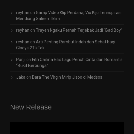
reyhan
on
Garap Video Klip Perdana, Vio Kijo Terinspirasi
Mendiang Saleem Iklim
reyhan
on
Trayen Ngaku Pernah Terjebak Jadi “Bad Boy”
reyhan
on
Arti Penting Rambut Indah dan Sehat bagi
Gladys 2TikTok
Panji
on
Fitri Carlina Rilis Lagu Penuh Cinta dan Romantis
“Bukit Berbunga”
Jaka
on
Dara The Virgin Mirip Jisoo di Medsos
New Release