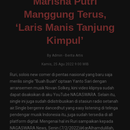
Marisha Putri
Manggung Terus,
‘Laris Manis Tanjung
Kimpul’
By
Admin
-
Berita Artis
Kamis, 25 Agu 2022 9:00 WIB
Ruri, solois new comer di pentas nasional yang baru saja
merilis single “Buah Buah” ciptaan Yanto Sari dengan
arransemen musik Novan Solkey, kini video klipnya sudah
dapat disaksikan di aku YouTube NAGASWARA. Selain itu,
single ini juga sudah didistribusikan di stasiun radio setanah
air.Single bergenre dancedhut yang easy listening di telinga
pendengar musik Indonesia itu, juga sudah tersedia di all
platform digital. Mengenai hal ini Ruri sampaikan kepada
NAGASWARA News, Senin (7/2/2022)â€œAlhamdulillah,