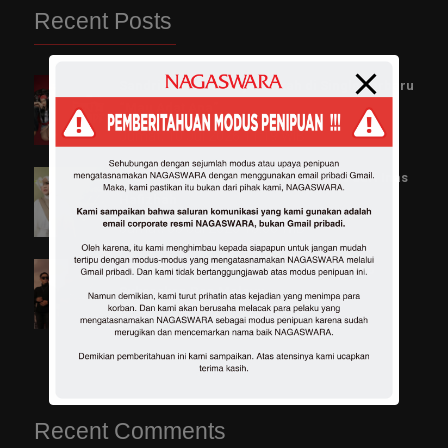
Recent Posts
Sandrina & Ncum Ajak Nikah di Single Terbaru
“Mau Adat Apa”
Jumat, 10 Jul 2026 11:19 WIB
“Tumbuh Berdua”, Single Pop Manis dari Inas
Hafizhah
Jumat, 03 Jul 2026 13:00 WIB
Luvia Band Rilis “Bidadari Surgaku” Siap
Sukseskan Pop Melayu
Jumat, 26 Jun 2026 10:33 WIB
Recent Comments