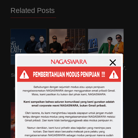
Related Posts
Luvia Band Rilis
Luvia Band Rilis
“Syifa Tetanggaku”,
Single Baru “Buang
“Bidadari Surgaku”
Single Terbaru
Garam Di Laut”
Siap Sukseskan
Luvia Band Pop
September 12, 2025
Pop Melayu
Melayu
June 26, 2026
April 10, 2026