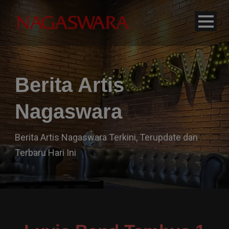
modal-check
Berita Artis
Nagaswara
Berita Artis Nagaswara Terkini, Terupdate dan
Terbaru Hari Ini