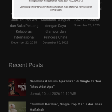
Konten Ligea
Keke Lo Tampil Dua
Luvia Band Serukan
Tembus 6 Juta
Hari di Riau,
Solidaritas Nasional
Views di Jepang,
Bawakan Pesona
Lewat Kampanye
Jadi Hiburan WNI
Mandarin Bilingual
“Save Sumatera”
November 28, 2025
dan Buka Peluang
dengan Gaya
Kolaborasi
Glamour dan
Internasional
Princess China
December 22, 2025
December 10, 2025
Recent Posts
Sandrina & Ncum Ajak Nikah di Single Terbaru
“Mau Adat Apa”
Jumat, 10 Jul 2026 11:19 WIB
“Tumbuh Berdua”, Single Pop Manis dari Inas
Hafizhah