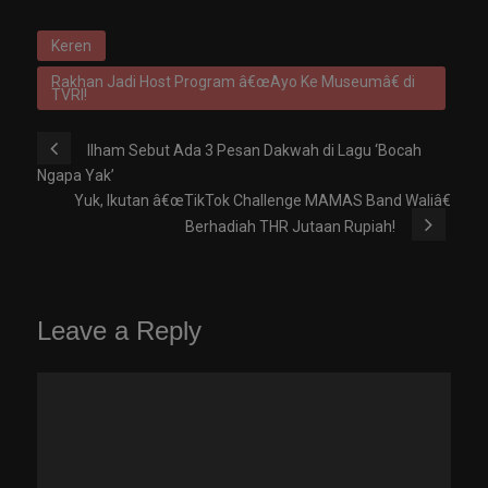
Keren
Rakhan Jadi Host Program â€œAyo Ke Museumâ€ di
TVRI!
Ilham Sebut Ada 3 Pesan Dakwah di Lagu ‘Bocah
Ngapa Yak’
Yuk, Ikutan â€œTikTok Challenge MAMAS Band Waliâ€
Berhadiah THR Jutaan Rupiah!
Leave a Reply