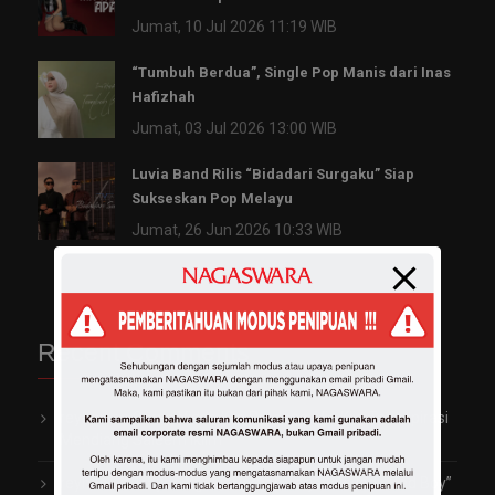
Jumat, 10 Jul 2026 11:19 WIB
“Tumbuh Berdua”, Single Pop Manis dari Inas
Hafizhah
Jumat, 03 Jul 2026 13:00 WIB
Luvia Band Rilis “Bidadari Surgaku” Siap
Sukseskan Pop Melayu
Jumat, 26 Jun 2026 10:33 WIB
Recent Comments
reyhan
on
Garap Video Klip Perdana, Vio Kijo Terinspirasi
Mendiang Saleem Iklim
reyhan
on
Trayen Ngaku Pernah Terjebak Jadi “Bad Boy”