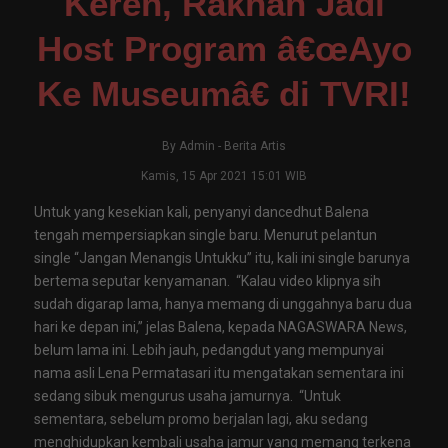
Keren, Rakhan Jadi
Host Program â€œAyo
Ke Museumâ€ di TVRI!
By
Admin
-
Berita Artis
Kamis, 15 Apr 2021 15:01 WIB
Untuk yang kesekian kali, penyanyi dancedhut Balena
tengah mempersiapkan single baru. Menurut pelantun
single “Jangan Menangis Untukku” itu, kali ini single barunya
bertema seputar kenyamanan. “Kalau video klipnya sih
sudah digarap lama, hanya memang di unggahnya baru dua
hari ke depan ini,” jelas Balena, kepada NAGASWARA News,
belum lama ini. Lebih jauh, pedangdut yang mempunyai
nama asli Lena Permatasari itu mengatakan sementara ini
sedang sibuk mengurus usaha jamurnya. “Untuk
sementara, sebelum promo berjalan lagi, aku sedang
menghidupkan kembali usaha jamur yang memang terkena