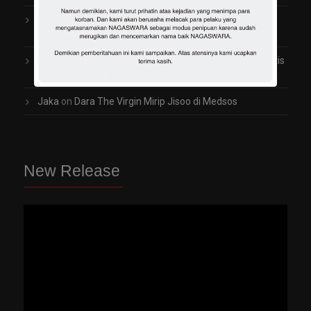
reyhan
on
Arti Penting Rambut Indah dan Sehat bagi
Gladys 2TikTok
Panji
on
Fitri Carlina Rilis Lagu Penuh Cinta dan Romantis
“Bukit Berbunga”
Jaka
on
Dara The Virgin Mirip Jisoo di Medsos
New Release