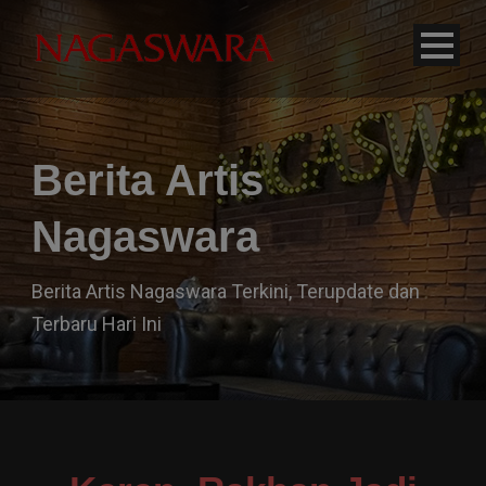
modal-check
Berita Artis
Nagaswara
Berita Artis Nagaswara Terkini, Terupdate dan
Terbaru Hari Ini