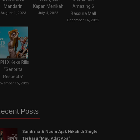
Mandarin
Kapan Menikah
Amazing 6
August 1, 2023
July 4, 2023
Bassura Mall
December 16, 2022
PH X Keke Rilis
“Senorita
Respecta”
ovember 15, 2022
ecent Posts
Sandrina & Ncum Ajak Nikah di Single
Terbaru “Mau Adat Apa”