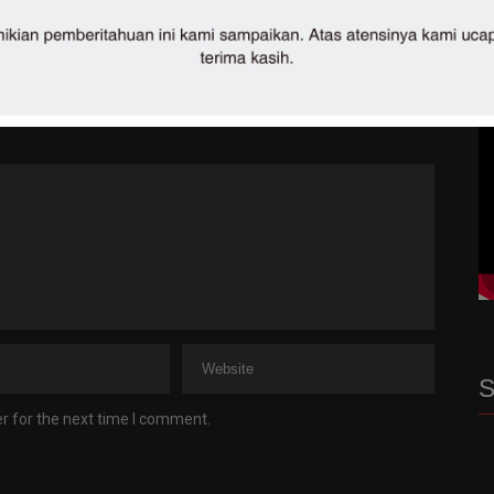
nta Pamungkas Semarak Djiwa Tangguh di Purwakarta
S
r for the next time I comment.