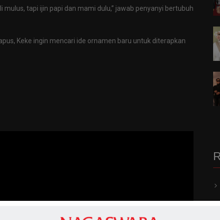
 mulus, tapi ijin papi dan mami dulu,” jawab penyanyi bertubuh
apus, Keke ingin mencari ide ornamen baru untuk diterapkan
R