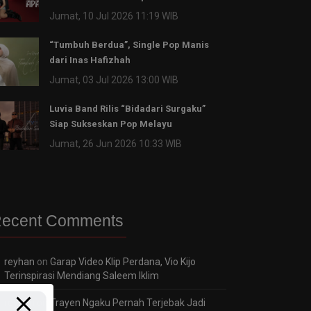
Jumat, 10 Jul 2026 11:19 WIB
“Tumbuh Berdua”, Single Pop Manis
dari Inas Hafizhah
Jumat, 03 Jul 2026 13:00 WIB
Luvia Band Rilis “Bidadari Surgaku”
Siap Sukseskan Pop Melayu
Jumat, 26 Jun 2026 10:33 WIB
ecent Comments
reyhan
on
Garap Video Klip Perdana, Vio Kijo
Terinspirasi Mendiang Saleem Iklim
reyhan
on
Trayen Ngaku Pernah Terjebak Jadi