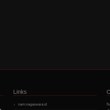
Links
C
N
nam.nagaswara.id