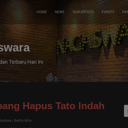
modal-check
HOME
NEWS
OUR ARTISTS
EVENTS
PA
aswara
dan Terbaru Hari Ini
ang Hapus Tato Indah
Sadewa
-
Berita Artis