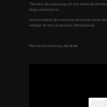
“Rencana aku hapus juga sih, biar badan aku kembali
tinggi semampai itu.
Ia berpendapat, jika memang nanti benar-benar dih
sebagai ‘art tato’ di tubuhnya. [KimSadewa]
Mau tau berita lainnya, klik
di sini