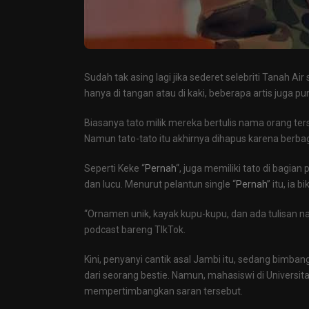
Sudah tak asing lagi jika sederet selebriti Tanah A
hanya di tangan atau di kaki, beberapa artis juga pun
Biasanya tato milik mereka bertulis nama orang 
Namun tato-tato itu akhirnya dihapus karena berbag
Seperti Keke “
Pernah
“, juga memiliki tato di bagia
dan lucu. Menurut pelantun single “
Pernah
” itu, ia
“Ornamen unik, kayak kupu-kupu, dan ada tulisan n
podcast bareng TIkTok.
Kini, penyanyi cantik asal Jambi itu, sedang bimban
dari seorang bestie. Namun, mahasiswi di Universit
mempertimbangkan saran tersebut.