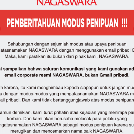
Share :
N
i 8