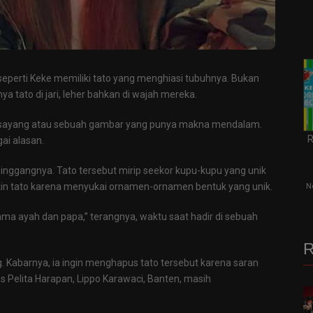
ir seperti Keke memiliki tato yang menghiasi tubuhnya. Bukan
ya tato di jari, leher bahkan di wajah mereka.
tersayang atau sebuah gambar yang punya makna mendalam.
R
ai alasan.
n pinggangnya. Tato tersebut mirip seekor kupu-kupu yang unik
 bikin tato karena menyukai ornamen-ornamen bentuk yang unik.
N
ama ayah dan papa,” terangnya, waktu saat hadir di sebuah
R
g. Kabarnya, ia ingin menghapus tato tersebut karena saran
as Pelita Harapan, Lippo Karawaci, Banten, masih