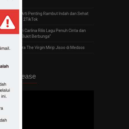
“Bad Boy”
reyhan
on
Arti Penting Rambut Indah dan Sehat
bagi Gladys 2TikTok
Panji
on
Fitri Carlina Rilis Lagu Penuh Cinta dan
Romantis “Bukit Berbunga”
Jaka
on
Dara The Virgin Mirip Jisoo di Medsos
ew Release