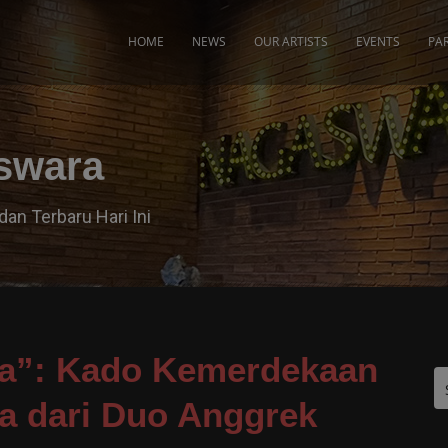
modal-check
HOME
NEWS
OUR ARTISTS
EVENTS
PA
aswara
dan Terbaru Hari Ini
a”: Kado Kemerdekaan
a dari Duo Anggrek