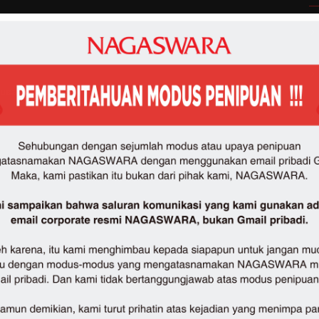
Nusantara
N