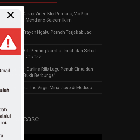
reyhan
on
Garap Video Klip Perdana, Vio Kijo
Terinspirasi Mendiang Saleem Iklim
reyhan
on
Trayen Ngaku Pernah Terjebak Jadi
“Bad Boy”
reyhan
on
Arti Penting Rambut Indah dan Sehat
bagi Gladys 2TikTok
Panji
on
Fitri Carlina Rilis Lagu Penuh Cinta dan
Romantis “Bukit Berbunga”
Jaka
on
Dara The Virgin Mirip Jisoo di Medsos
ew Release