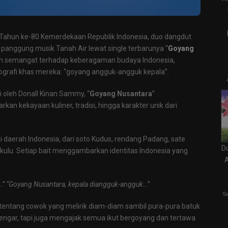
 Tahun ke-80 Kemerdekaan Republik Indonesia, duo dangdut
anggung musik Tanah Air lewat single terbarunya “
Goyang
enuh semangat terhadap keberagaman budaya Indonesia,
reografi khas mereka: “goyang angguk-angguk kepala”.
ri oleh Donall Kinan Sammy, “
Goyang Nusantara
”
 kekayaan kuliner, tradisi, hingga karakter unik dari
i daerah Indonesia, dari soto Kudus, rendang Padang, sate
D
kulu. Setiap bait menggambarkan identitas Indonesia yang
” “
Goyang Nusantara, kepala diangguk-angguk…”
S
 tentang cowok yang melirik diam-diam sambil pura-pura batuk
dengar, tapi juga mengajak semua ikut bergoyang dan tertawa