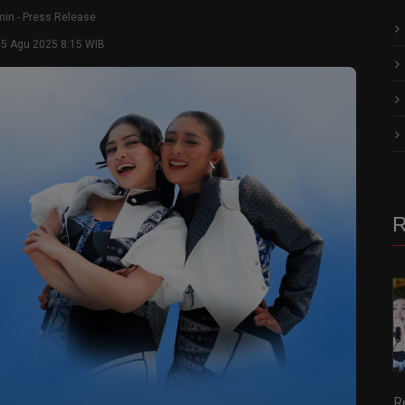
min
-
Press Release
15 Agu 2025 8:15 WIB
R
R