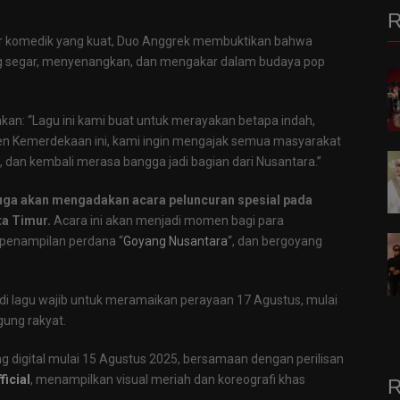
R
er komedik yang kuat, Duo Anggrek membuktikan bahwa
g segar, menyenangkan, dan mengakar dalam budaya pop
n: “Lagu ini kami buat untuk merayakan betapa indah,
en Kemerdekaan ini, kami ingin mengajak semua masyarakat
 dan kembali merasa bangga jadi bagian dari Nusantara.”
 juga akan mengadakan acara peluncuran spesial pada
ta Timur.
Acara ini akan menjadi momen bagi para
penampilan perdana “
Goyang Nusantara
“, dan bergoyang
di lagu wajib untuk meramaikan perayaan 17 Agustus, mulai
ung rakyat.
ing digital mulai 15 Agustus 2025, bersamaan dengan perilisan
icial
, menampilkan visual meriah dan koreografi khas
R