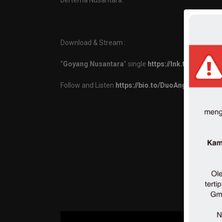
bertema Nusantara.
Download & Stream :
“
Goyang Nusantara
” single
https://lnk.to/Goyang
Follow and Listen
https://bio.to/
DuoAnggrek