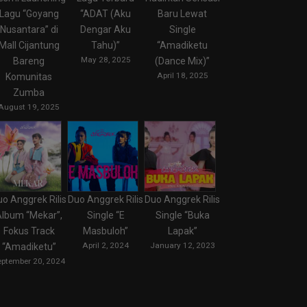
Lagu “Goyang
“ADAT (Aku
Baru Lewat
Nusantara” di
Dengar Aku
Single
Mall Cijantung
Tahu)”
“Amadiketu
May 28, 2025
Bareng
(Dance Mix)”
April 18, 2025
Komunitas
Zumba
August 19, 2025
uo Anggrek Rilis
Duo Anggrek Rilis
Duo Anggrek Rilis
Album “Mekar”,
Single “E
Single “Buka
Fokus Track
Masbuloh”
Lapak”
April 2, 2024
January 12, 2023
“Amadiketu”
eptember 20, 2024