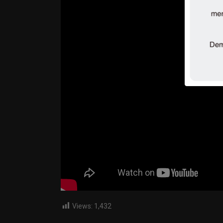
Views:
1,432