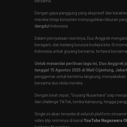
bersama.
Dengan gaya panggung yang ekspresif dan karakt
mereka tetap konsisten menyuguhkan hiburan yan
dangdut
Indonesia.
Dalam pernyataan resminya, Duo Anggrek mengataka
beragam, dan kadang lucunya budaya kita. Di mom
Indonesia untuk goyang bersama, tertawa bersama,
Untuk menandai perilisan lagu ini, Duo Anggrek
tanggal 15 Agustus 2025 di Mall Cijantung, Jakar
penggemar untuk bertemu langsung, menyaksikan 
bersama duo idola mereka.
Dengan beat cepat, “Goyang Nusantara” siap menja
dari
challenge
TikTok, lomba kampung, hingga pangg
Single ini akan tersedia di seluruh platform stream
video klip resminya di kanal
YouTube Nagaswara Off