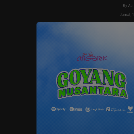
By
Ad
Jumat, 