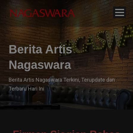
modal-check
Berita Artis
Nagaswara
Berita Artis Nagaswara Terkini, Terupdate dan
Terbaru Hari Ini