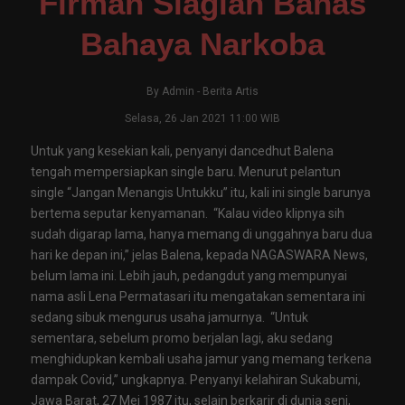
Firman Siagian Bahas
Bahaya Narkoba
By
Admin
-
Berita Artis
Selasa, 26 Jan 2021 11:00 WIB
Untuk yang kesekian kali, penyanyi dancedhut Balena
tengah mempersiapkan single baru. Menurut pelantun
single “Jangan Menangis Untukku” itu, kali ini single barunya
bertema seputar kenyamanan. “Kalau video klipnya sih
sudah digarap lama, hanya memang di unggahnya baru dua
hari ke depan ini,” jelas Balena, kepada NAGASWARA News,
belum lama ini. Lebih jauh, pedangdut yang mempunyai
nama asli Lena Permatasari itu mengatakan sementara ini
sedang sibuk mengurus usaha jamurnya. “Untuk
sementara, sebelum promo berjalan lagi, aku sedang
menghidupkan kembali usaha jamur yang memang terkena
dampak Covid,” ungkapnya. Penyanyi kelahiran Sukabumi,
Jawa Barat, 27 Mei 1987 itu, selain berkarir di dunia seni,