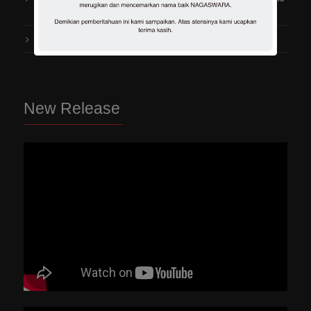
“Bukit Berbunga”
Jaka
on
Dara The Virgin Mirip Jisoo di Medsos
New Release