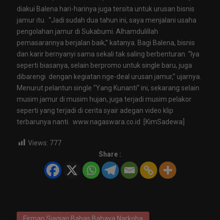
diakui Balena hari-harinya juga tersita untuk urusan bisnis
jamur itu. “Jadi sudah dua tahun ini, saya menjalani usaha
pengolahan jamur di Sukabumi. Alhamdulillah
pemasarannya berjalan baik,” katanya. Bagi Balena, bisnis
dan karir bernyanyi sama sekali tak saling berbenturan. “Iya
seperti biasanya, selain berpromo untuk single baru, juga
dibarengi dengan kegiatan nge-deal urusan jamur,” ujarnya.
Menurut pelantun single “Yang Kunanti” ini, sekarang selain
musim jamur di musim hujan, juga terjadi musim pelakor
seperti yang terjadi di cerita syair adegan video klip
terbarunya nanti. www.nagaswara.co.id [KimSadewa]
Views:
777
Share :
Firman Siagian Bahas Bahaya Narkoba