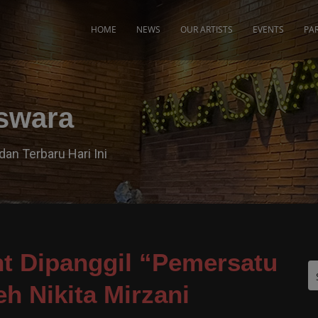
modal-check
HOME
NEWS
OUR ARTISTS
EVENTS
PA
aswara
dan Terbaru Hari Ini
ht Dipanggil “Pemersatu
h Nikita Mirzani