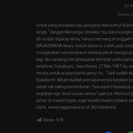
By
A
Selasa, 
Untuk yang kesekian kali, penyanyi dancedhut Bal
single “Jangan Menangis Untukku” itu, kali ini sin
sih sudah digarap lama, hanya memang di unggahnya 
NAGASWARA News, belum lama ini. Lebih jauh, ped
mengatakan sementara ini sedang sibuk mengurus 
lagi, aku sedang menghidupkan kembali usaha jam
kelahiran Sukabumi, Jawa Barat, 27 Mei 1987 itu, sela
tersita untuk urusan bisnis jamur itu. “Jadi sudah 
Sukabumi. Alhamdulillah pemasarannya berjalan baik
sekali tak saling berbenturan. “Iya seperti biasanya
kegiatan nge-deal urusan jamur,” ujarnya. Menurut p
jamur di musim hujan, juga terjadi musim pelakor sep
nanti. www.nagaswara.co.id [KimSadewa]
Views:
918