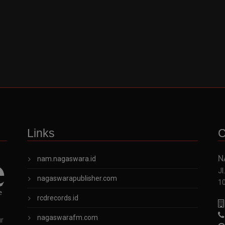
Links
C
N
nam.nagaswara.id
Jl
nagaswarapublisher.com
1
rcdrecords.id
nagaswarafm.com
ur