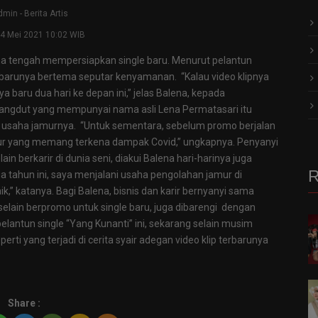
dmin
-
Berita Artis
04 Mei 2021 10:02 WIB
ena tengah mempersiapkan single baru. Menurut pelantun
gle barunya bertema seputar kenyamanan. “Kalau video klipnya
baru dua hari ke depan ini,” jelas Balena, kepada
angdut yang mempunyai nama asli Lena Permatasari itu
usaha jamurnya. “Untuk sementara, sebelum promo berjalan
ur yang memang terkena dampak Covid,” ungkapnya. Penyanyi
in berkarir di dunia seni, diakui Balena hari-harinya juga
R
dua tahun ini, saya menjalani usaha pengolahan jamur di
,” katanya. Bagi Balena, bisnis dan karir bernyanyi sama
, selain berpromo untuk single baru, juga dibarengi dengan
elantun single “Yang Kunanti” ini, sekarang selain musim
erti yang terjadi di cerita syair adegan video klip terbarunya
Share :