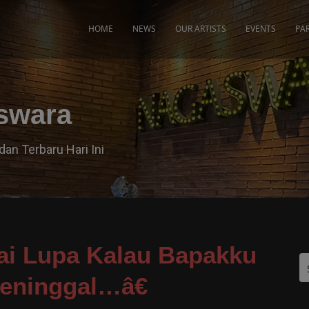
modal-check
HOME
NEWS
OUR ARTISTS
EVENTS
PA
aswara
dan Terbaru Hari Ini
i Lupa Kalau Bapakku
eninggal…â€