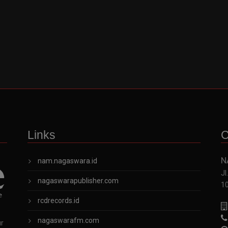
Links
C
N
nam.nagaswara.id
Jl
nagaswarapublisher.com
1
rcdrecords.id
nagaswarafm.com
ur