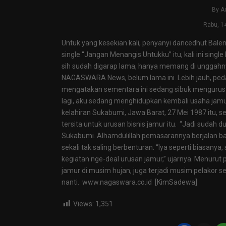
By
A
Rabu, 1
Untuk yang kesekian kali, penyanyi dancedhut Bal
single “Jangan Menangis Untukku” itu, kali ini sin
sih sudah digarap lama, hanya memang di unggahnya 
NAGASWARA News, belum lama ini. Lebih jauh, ped
mengatakan sementara ini sedang sibuk mengurus 
lagi, aku sedang menghidupkan kembali usaha jam
kelahiran Sukabumi, Jawa Barat, 27 Mei 1987 itu, sela
tersita untuk urusan bisnis jamur itu. “Jadi sudah 
Sukabumi. Alhamdulillah pemasarannya berjalan baik
sekali tak saling berbenturan. “Iya seperti biasanya
kegiatan nge-deal urusan jamur,” ujarnya. Menurut p
jamur di musim hujan, juga terjadi musim pelakor sep
nanti. www.nagaswara.co.id [KimSadewa]
Views:
1,351