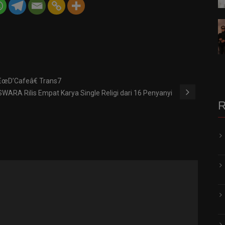
â€œD’Cafeâ€ Trans7
ARA Rilis Empat Karya Single Religi dari 16 Penyanyi
R