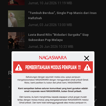
Jumat, 10 Jul 2026 11:19 WIB
“Tumbuh Berdua”, Single Pop Manis dari Inas
Hafizhah
Jumat, 03 Jul 2026 13:00 WIB
Luvia Band Rilis “Bidadari Surgaku” Siap
Sukseskan Pop Melayu
Jumat, 26 Jun 2026 10:33 WIB
Recent Comments
reyhan
on
Garap Video Klip Perdana, Vio Kijo Terinspirasi
Mendiang Saleem Iklim
reyhan
on
Trayen Ngaku Pernah Terjebak Jadi “Bad Boy”