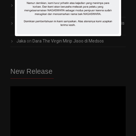
reyhan
on
Arti Penting Rambut Indah dan Sehat bagi
Gladys 2TikTok
Panji
on
Fitri Carlina Rilis Lagu Penuh Cinta dan Romantis
“Bukit Berbunga”
Jaka
on
Dara The Virgin Mirip Jisoo di Medsos
New Release