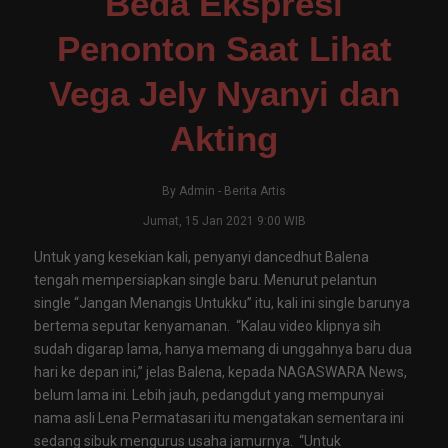
Beda Ekspresi
Penonton Saat Lihat
Vega Jely Nyanyi dan
Akting
By
Admin
-
Berita Artis
Jumat, 15 Jan 2021 9:00 WIB
Untuk yang kesekian kali, penyanyi dancedhut Balena
tengah mempersiapkan single baru. Menurut pelantun
single “Jangan Menangis Untukku” itu, kali ini single barunya
bertema seputar kenyamanan. “Kalau video klipnya sih
sudah digarap lama, hanya memang di unggahnya baru dua
hari ke depan ini,” jelas Balena, kepada NAGASWARA News,
belum lama ini. Lebih jauh, pedangdut yang mempunyai
nama asli Lena Permatasari itu mengatakan sementara ini
sedang sibuk mengurus usaha jamurnya. “Untuk