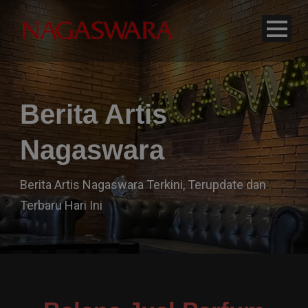
modal-check
Berita Artis
Nagaswara
Berita Artis Nagaswara Terkini, Terupdate dan
Terbaru Hari Ini