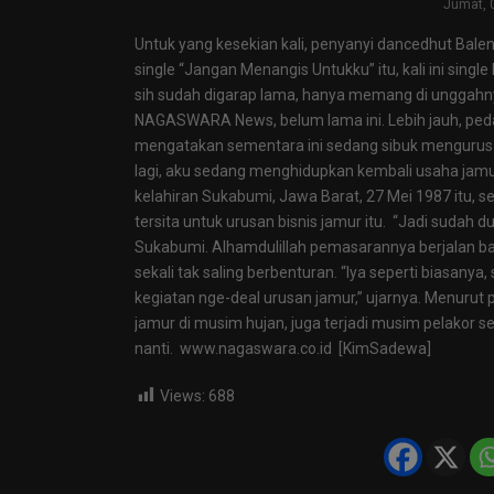
Jumat, 
Untuk yang kesekian kali, penyanyi dancedhut Bal
single “Jangan Menangis Untukku” itu, kali ini sin
sih sudah digarap lama, hanya memang di unggahnya 
NAGASWARA News, belum lama ini. Lebih jauh, ped
mengatakan sementara ini sedang sibuk mengurus 
lagi, aku sedang menghidupkan kembali usaha jam
kelahiran Sukabumi, Jawa Barat, 27 Mei 1987 itu, sela
tersita untuk urusan bisnis jamur itu. “Jadi sudah 
Sukabumi. Alhamdulillah pemasarannya berjalan baik
sekali tak saling berbenturan. “Iya seperti biasanya
kegiatan nge-deal urusan jamur,” ujarnya. Menurut p
jamur di musim hujan, juga terjadi musim pelakor sep
nanti. www.nagaswara.co.id [KimSadewa]
Views:
688