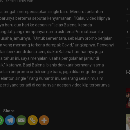
05 Feb 2021 8:09 WIB
ena tengah mempersiapkan single baru. Menurut pelantun
gle barunya bertema seputar kenyamanan. “Kalau video klipnya
baru dua hari ke depan ini,” jelas Balena, kepada
angdut yang mempunyai nama asli Lena Permatasari itu
usaha jamurnya. “Untuk sementara, sebelum promo berjalan
ur yang memang terkena dampak Covid,” ungkapnya. Penyanyi
in berkarir di dunia seni, diakui Balena hari-harinya juga
dua tahun ini, saya menjalani usaha pengolahan jamur di
,” katanya. Bagi Balena, bisnis dan karir bernyanyi sama
R
, selain berpromo untuk single baru, juga dibarengi dengan
elantun single “Yang Kunanti” ini, sekarang selain musim
erti yang terjadi di cerita syair adegan video klip terbarunya
Share :