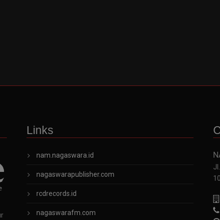
Links
C
N
nam.nagaswara.id
Jl
nagaswarapublisher.com
1
rcdrecords.id
nagaswarafm.com
ur