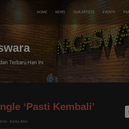
modal-check
HOME
NEWS
OUR ARTISTS
EVENTS
PA
aswara
dan Terbaru Hari Ini
ingle ‘Pasti Kembali’
dmin
-
Berita Artis