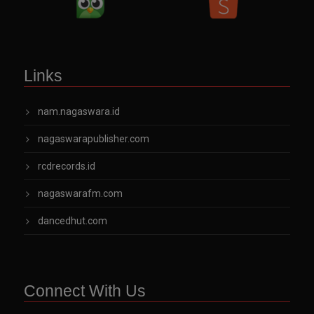
Links
nam.nagaswara.id
nagaswarapublisher.com
rcdrecords.id
nagaswarafm.com
dancedhut.com
Connect With Us