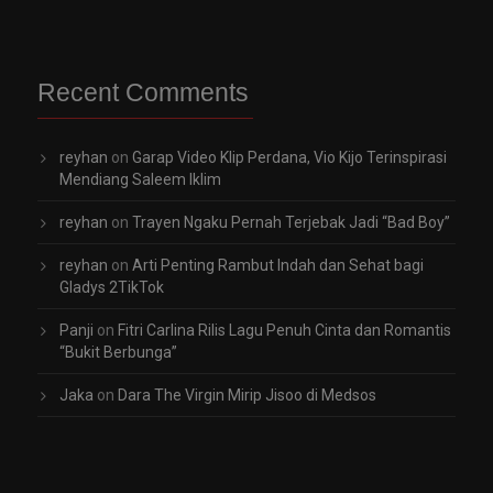
Recent Comments
reyhan
on
Garap Video Klip Perdana, Vio Kijo Terinspirasi
Mendiang Saleem Iklim
reyhan
on
Trayen Ngaku Pernah Terjebak Jadi “Bad Boy”
reyhan
on
Arti Penting Rambut Indah dan Sehat bagi
Gladys 2TikTok
Panji
on
Fitri Carlina Rilis Lagu Penuh Cinta dan Romantis
“Bukit Berbunga”
Jaka
on
Dara The Virgin Mirip Jisoo di Medsos