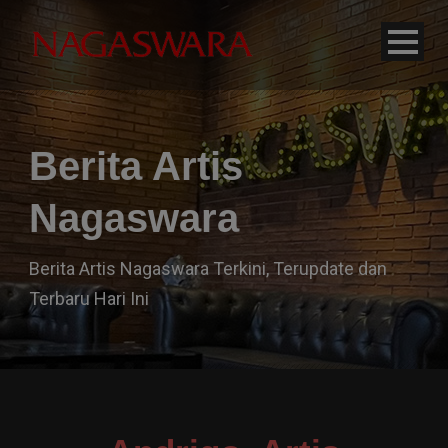
modal-check
Berita Artis
Nagaswara
Berita Artis Nagaswara Terkini, Terupdate dan
Terbaru Hari Ini