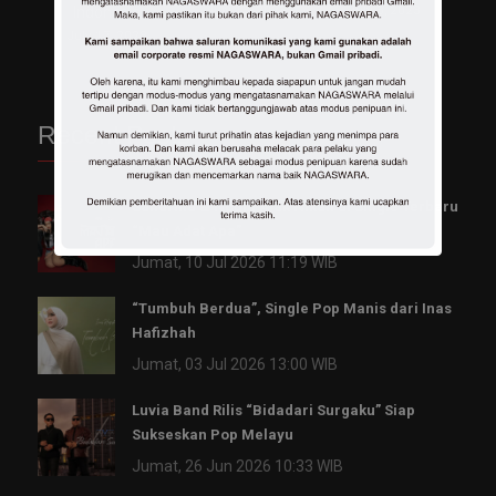
July 13, 2023
July 3, 2023
Indonesia
July 17, 2023
Recent Posts
Sandrina & Ncum Ajak Nikah di Single Terbaru
“Mau Adat Apa”
Jumat, 10 Jul 2026 11:19 WIB
“Tumbuh Berdua”, Single Pop Manis dari Inas
Hafizhah
Jumat, 03 Jul 2026 13:00 WIB
Luvia Band Rilis “Bidadari Surgaku” Siap
Sukseskan Pop Melayu
Jumat, 26 Jun 2026 10:33 WIB