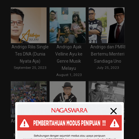
Andrigo Rilis Single
Andrigo Ajak
Andrigo dan PMRI
Tes DNA (Dunia
Velline Ayu ke
Bertemu Menteri
Nyata Aja)
Genre Musik
Sandiaga Uno
September 25, 2023
July 25, 2023
Melayu
August 1, 2023
Andrigo Ikut Bentuk
Andrigo Perluas
Jelang Rilis Single
Persatuan
Wawasan Tentang
Baru, Ini Mimpi
Masyarakat Riau
Digital
Andrigo