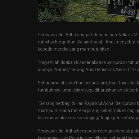
Perayaan Idul Adha tinggal hitungan hari. Vokalis 
rutinitas berqurban. Selain ibadah, Andi menyebut
kepada mereka yang membutuhkan.
“InsyaAllah doakan bisa terlaksana berqurban tahun 
doanya. Aamiin,” terang Andi Derisman, Senin (19/
Sebagai salah satu hari besar Islam, Hari Raya Idul 
tambahnya, umat Islam juga diharuskan untuk ber
“Senang berbagi di Hari Raya Idul Adha. Berqurban 
mampu di mana mereka jarang sekali makan daging.
bisa merasakan makan daging,” lanjut pencipta lagu-
Perayaan Idul Adha bertepatan dengan puncak pelak
karenanya, Hari Raya ini juga dikenal sebagai Hari 