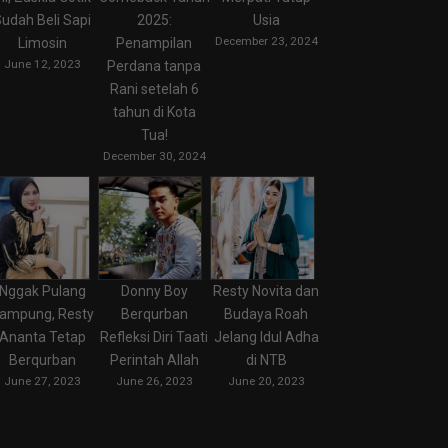
udah Beli Sapi
2025:
Usia
December 23, 2024
Limosin
Penampilan
June 12, 2023
Perdana tanpa
Rani setelah 6
tahun di Kota
Tua!
December 30, 2024
Nggak Pulang
Donny Boy
Resty Novita dan
ampung, Resty
Berqurban
Budaya Roah
Ananta Tetap
Refleksi Diri Taati
Jelang Idul Adha
Berqurban
Perintah Allah
di NTB
June 27, 2023
June 26, 2023
June 20, 2023