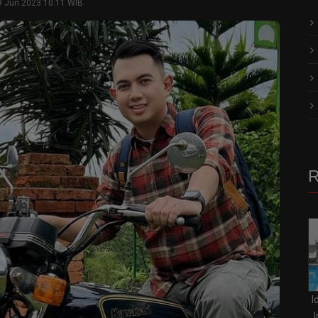
9 Jun 2023 10:11 WIB
R
I
I