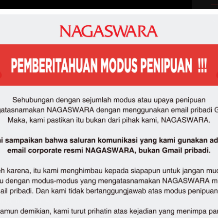
Share :
rban
N
na, Ini Alasan Andrigo
Bangganya Hesty Klepek Klepek Jadi Ibu 2 Orang Anak