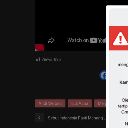
Views:
896
Andi Merpati
Idul Adha
Merpati
Qu
Sebut Indonesia Pasti Menang Lawan Argenti