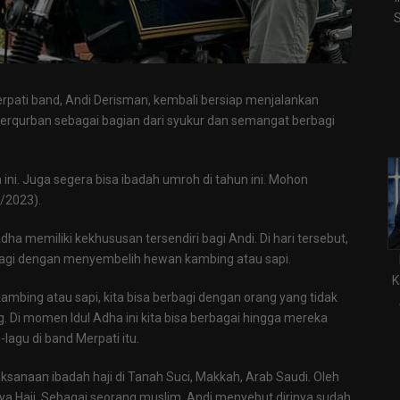
S
Merpati band, Andi Derisman, kembali bersiap menjalankan
 berqurban sebagai bagian dari syukur dan semangat berbagi
ini. Juga segera bisa ibadah umroh di tahun ini. Mohon
6/2023).
Adha memiliki kekhususan tersendiri bagi Andi. Di hari tersebut,
bagi dengan menyembelih hewan kambing atau sapi.
K
kambing atau sapi, kita bisa berbagi dengan orang yang tidak
 Di momen Idul Adha ini kita bisa berbagai hingga mereka
lagu di band Merpati itu.
sanaan ibadah haji di Tanah Suci, Makkah, Arab Saudi. Oleh
raya Haji. Sebagai seorang muslim, Andi menyebut dirinya sudah