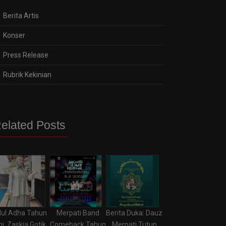
Berita Artis
Konser
Press Release
Rubrik Kekinian
elated Posts
dul Adha Tahun
Merpati Band
Berita Duka: Dauz
ni, Zaskia Gotik
Comeback Tahun
Merpati Tutup