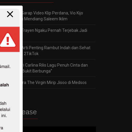
reyhan
on
Garap Video Klip Perdana, Vio Kijo
Terinspirasi Mendiang Saleem Iklim
reyhan
on
Trayen Ngaku Pernah Terjebak Jadi
“Bad Boy”
reyhan
on
Arti Penting Rambut Indah dan Sehat
bagi Gladys 2TikTok
Panji
on
Fitri Carlina Rilis Lagu Penuh Cinta dan
Romantis “Bukit Berbunga”
Jaka
on
Dara The Virgin Mirip Jisoo di Medsos
ew Release