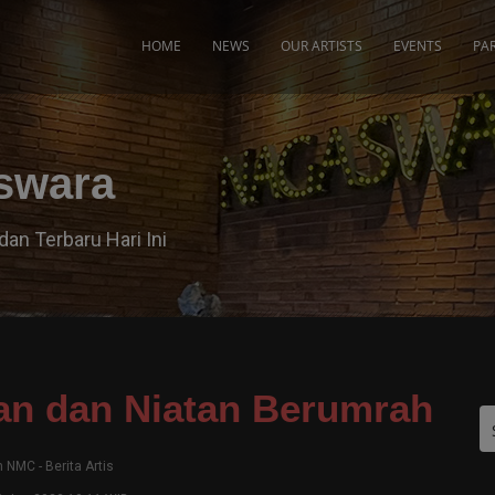
modal-check
HOME
NEWS
OUR ARTISTS
EVENTS
PA
aswara
dan Terbaru Hari Ini
an dan Niatan Berumrah
m NMC
-
Berita Artis