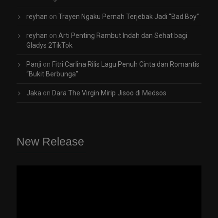
reyhan
on
Trayen Ngaku Pernah Terjebak Jadi “Bad Boy”
reyhan
on
Arti Penting Rambut Indah dan Sehat bagi
Gladys 2TikTok
Panji
on
Fitri Carlina Rilis Lagu Penuh Cinta dan Romantis
“Bukit Berbunga”
Jaka
on
Dara The Virgin Mirip Jisoo di Medsos
New Release