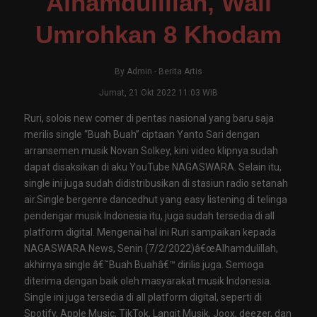
Alhamdulillah, Wali
Umrohkan 8 Khodam
By
Admin
-
Berita Artis
Jumat, 21 Okt 2022 11:03 WIB
Ruri, solois new comer di pentas nasional yang baru saja
merilis single “Buah Buah” ciptaan Yanto Sari dengan
arransemen musik Novan Solkey, kini video klipnya sudah
dapat disaksikan di aku YouTube NAGASWARA. Selain itu,
single ini juga sudah didistribusikan di stasiun radio setanah
air.Single bergenre dancedhut yang easy listening di telinga
pendengar musik Indonesia itu, juga sudah tersedia di all
platform digital. Mengenai hal ini Ruri sampaikan kepada
NAGASWARA News, Senin (7/2/2022)â€œAlhamdulillah,
akhirnya single â€˜Buah Buahâ€™ dirilis juga. Semoga
diterima dengan baik oleh masyarakat musik Indonesia.
Single ini juga tersedia di all platform digital, seperti di
Spotify, Apple Music, TikTok, Langit Musik, Joox, deezer, dan