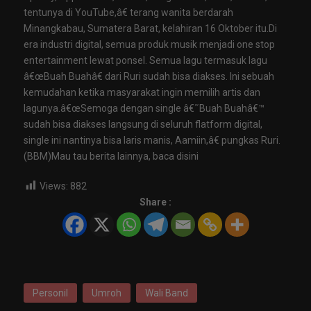
tentunya di YouTube,â€ terang wanita berdarah
Minangkabau, Sumatera Barat, kelahiran 16 Oktober itu.Di
era industri digital, semua produk musik menjadi one stop
entertainment lewat ponsel. Semua lagu termasuk lagu
â€œBuah Buahâ€ dari Ruri sudah bisa diakses. Ini sebuah
kemudahan ketika masyarakat ingin memilih artis dan
lagunya.â€œSemoga dengan single â€˜Buah Buahâ€™
sudah bisa diakses langsung di seluruh flatform digital,
single ini nantinya bisa laris manis, Aamiin,â€ pungkas Ruri.
(BBM)Mau tau berita lainnya, baca disini
Views:
882
Share :
Personil
Umroh
Wali Band