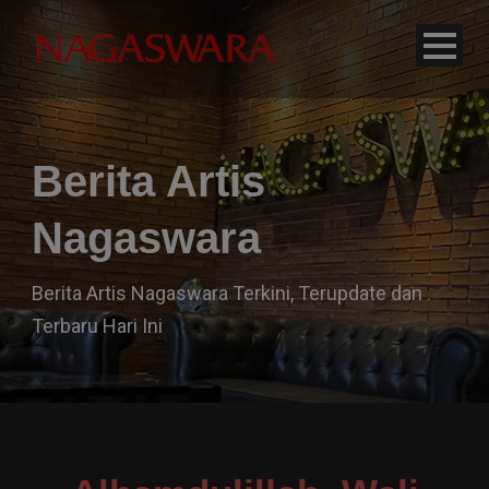
modal-check
Berita Artis
Nagaswara
Berita Artis Nagaswara Terkini, Terupdate dan
Terbaru Hari Ini