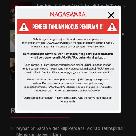
Sandrina & Ncum Ajak Nikah di Single Terbaru
“Mau Adat Apa”
Jumat, 10 Jul 2026 11:19 WIB
“Tumbuh Berdua”, Single Pop Manis dari Inas
Hafizhah
Jumat, 03 Jul 2026 13:00 WIB
Luvia Band Rilis “Bidadari Surgaku” Siap
Sukseskan Pop Melayu
Jumat, 26 Jun 2026 10:33 WIB
Recent Comments
reyhan
on
Garap Video Klip Perdana, Vio Kijo Terinspirasi
Mendiang Saleem Iklim