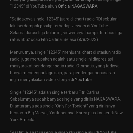
“12345” di YouTube akun
Official NAGASWARA
.
“Setidaknya single ‘12345’ juara di chart radio RDI sebulan
lalu berdampak positip terhadap viewers di YouTube.
Selama durasi tiga bulan ini, viewersnya hampir tembus tiga
ratus ribu,” ucap Fitri Carlina, Selasa (8/8/2023).
Menurutnya, single “12345” menjuarai chart di stasiun radio
radio, juga merupakan adalah satu single ini diapresiasi
masyarakat pendengar setia radio. Otomatis, yang tadinya
hanya mendengar lagu saja, para pendengar penasaran
ingin menyaksikan video klipnya di
YouTube
.
Single “
12345
” adalah single terbaru Fitri Carlina.
Sebelumnya sudah banyak single yang dirilis NAGASWARA.
Di antaranya ada single “Only For Tonight” yang dirilisnya
bersama Big Marvel, Youtuber asal Korea plus konser di New
York Amerika.
“Pastinya, saat ini semua video klip single aku di YouTube