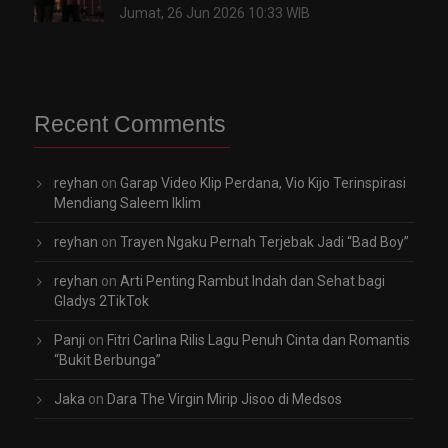
Jumat, 26 Jun 2026 10:33 WIB
Recent Comments
reyhan
on
Garap Video Klip Perdana, Vio Kijo Terinspirasi
Mendiang Saleem Iklim
reyhan
on
Trayen Ngaku Pernah Terjebak Jadi “Bad Boy”
reyhan
on
Arti Penting Rambut Indah dan Sehat bagi
Gladys 2TikTok
Panji
on
Fitri Carlina Rilis Lagu Penuh Cinta dan Romantis
“Bukit Berbunga”
Jaka
on
Dara The Virgin Mirip Jisoo di Medsos