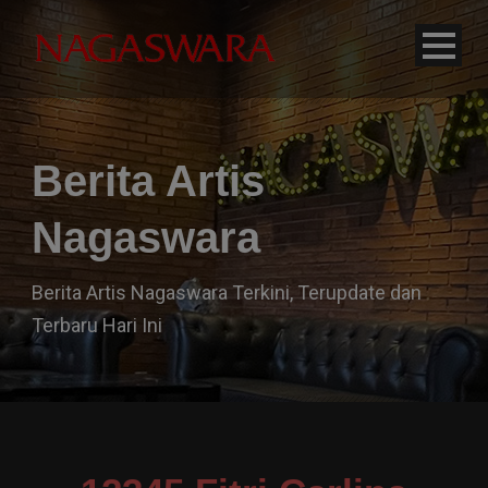
modal-check
Berita Artis
Nagaswara
Berita Artis Nagaswara Terkini, Terupdate dan
Terbaru Hari Ini