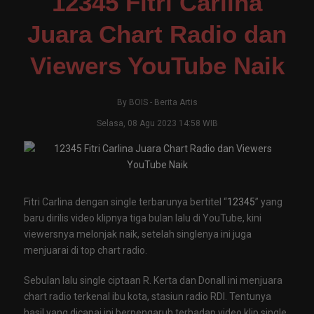
12345 Fitri Carlina
Juara Chart Radio dan
Viewers YouTube Naik
By
BOIS
-
Berita Artis
Selasa, 08 Agu 2023 14:58 WIB
Fitri Carlina dengan single terbarunya bertitel “
12345
” yang
baru dirilis video klipnya tiga bulan lalu di YouTube, kini
viewersnya melonjak naik, setelah singlenya ini juga
menjuarai di top chart radio.
Sebulan lalu single ciptaan R. Kerta dan Donall ini menjuara
chart radio terkenal ibu kota, stasiun radio RDI. Tentunya
hasil yang dicapai ini berpengaruh terhadap video klip single