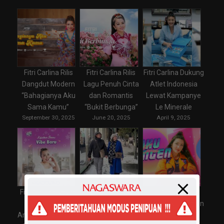
Fitri Carlina Rilis
Fitri Carlina Rilis
Fitri Carlina Dukung
Dangdut Modern
Lagu Penuh Cinta
Atlet Indonesia
“Bahagianya Aku
dan Romantis
Lewat Kampanye
Sama Kamu”
“Bukit Berbunga”
Le Minerale
September 30, 2025
June 20, 2025
April 9, 2025
Fitri Carlina Resmi
Fitri Carlina dan
Fitri Carlina Rilis
Jadi Brand
Apoy Wali Sukses
Single “Aku Kangen
Ambassador Boom
Viralkan Lagu
Kamu”