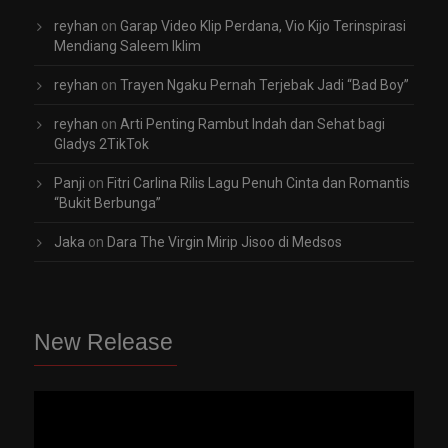
reyhan
on
Garap Video Klip Perdana, Vio Kijo Terinspirasi
Mendiang Saleem Iklim
reyhan
on
Trayen Ngaku Pernah Terjebak Jadi “Bad Boy”
reyhan
on
Arti Penting Rambut Indah dan Sehat bagi
Gladys 2TikTok
Panji
on
Fitri Carlina Rilis Lagu Penuh Cinta dan Romantis
“Bukit Berbunga”
Jaka
on
Dara The Virgin Mirip Jisoo di Medsos
New Release