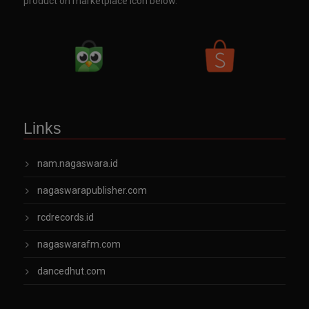
product on marketplace icon below.
Links
nam.nagaswara.id
nagaswarapublisher.com
rcdrecords.id
nagaswarafm.com
dancedhut.com