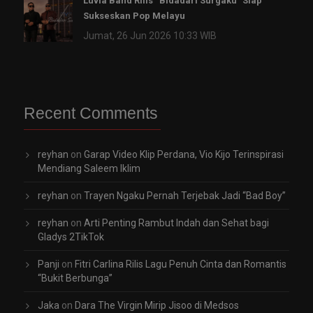
Luvia Band Rilis “Bidadari Surgaku” Siap
Sukseskan Pop Melayu
Jumat, 26 Jun 2026 10:33 WIB
Recent Comments
reyhan
on
Garap Video Klip Perdana, Vio Kijo Terinspirasi
Mendiang Saleem Iklim
reyhan
on
Trayen Ngaku Pernah Terjebak Jadi “Bad Boy”
reyhan
on
Arti Penting Rambut Indah dan Sehat bagi
Gladys 2TikTok
Panji
on
Fitri Carlina Rilis Lagu Penuh Cinta dan Romantis
“Bukit Berbunga”
Jaka
on
Dara The Virgin Mirip Jisoo di Medsos