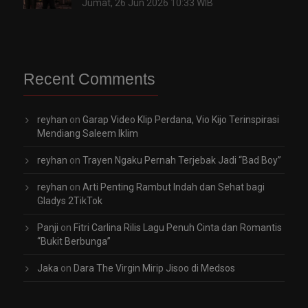
Jumat, 26 Jun 2026 10:33 WIB
Recent Comments
reyhan
on
Garap Video Klip Perdana, Vio Kijo Terinspirasi
Mendiang Saleem Iklim
reyhan
on
Trayen Ngaku Pernah Terjebak Jadi “Bad Boy”
reyhan
on
Arti Penting Rambut Indah dan Sehat bagi
Gladys 2TikTok
Panji
on
Fitri Carlina Rilis Lagu Penuh Cinta dan Romantis
“Bukit Berbunga”
Jaka
on
Dara The Virgin Mirip Jisoo di Medsos