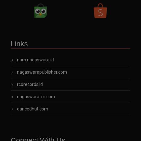
Links
nam.nagaswara.id
nagaswarapublisher.com
rcdrecords.id
nagaswarafm.com
dancedhut.com
Connect With Us