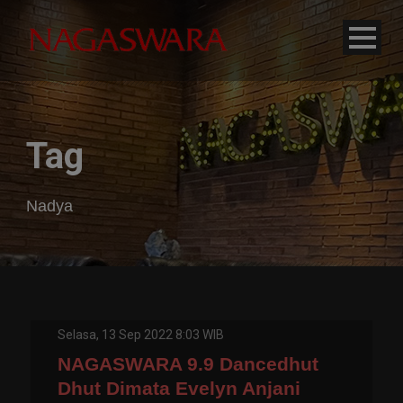
modal-check
Tag
Nadya
Selasa, 13 Sep 2022 8:03 WIB
NAGASWARA 9.9 Dancedhut
Dhut Dimata Evelyn Anjani