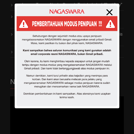
reyhan
on
Trayen Ngaku Pernah Terjebak Jadi “Bad Boy”
reyhan
on
Arti Penting Rambut Indah dan Sehat bagi
Gladys 2TikTok
Panji
on
Fitri Carlina Rilis Lagu Penuh Cinta dan Romantis
“Bukit Berbunga”
Jaka
on
Dara The Virgin Mirip Jisoo di Medsos
New Release