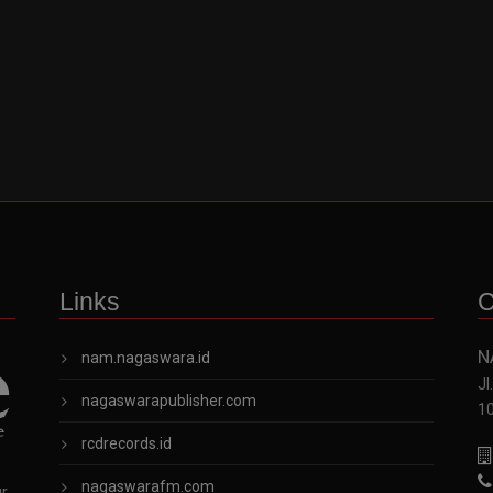
Links
C
N
nam.nagaswara.id
Jl
nagaswarapublisher.com
1
rcdrecords.id
nagaswarafm.com
ur