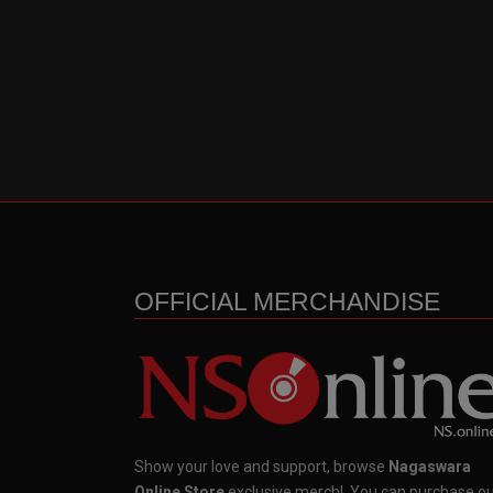
OFFICIAL MERCHANDISE
Show your love and support, browse
Nagaswara
Online Store
exclusive merch!, You can purchase o