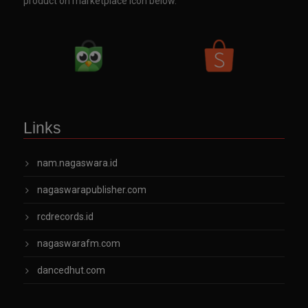
product on marketplace icon below.
Links
nam.nagaswara.id
nagaswarapublisher.com
rcdrecords.id
nagaswarafm.com
dancedhut.com