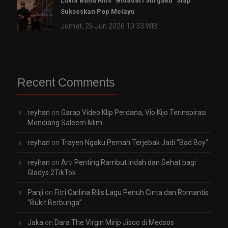
Luvia Band Rilis “Bidadari Surgaku” Siap
Sukseskan Pop Melayu
Jumat, 26 Jun 2026 10:33 WIB
Recent Comments
reyhan
on
Garap Video Klip Perdana, Vio Kijo Terinspirasi
Mendiang Saleem Iklim
reyhan
on
Trayen Ngaku Pernah Terjebak Jadi “Bad Boy”
reyhan
on
Arti Penting Rambut Indah dan Sehat bagi
Gladys 2TikTok
Panji
on
Fitri Carlina Rilis Lagu Penuh Cinta dan Romantis
“Bukit Berbunga”
Jaka
on
Dara The Virgin Mirip Jisoo di Medsos