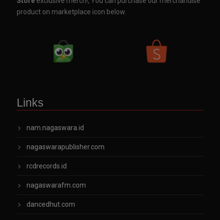
Store
exclusive merch!, You can purchase our merchandise
product on marketplace icon below.
Links
nam.nagaswara.id
nagaswarapublisher.com
rcdrecords.id
nagaswarafm.com
dancedhut.com