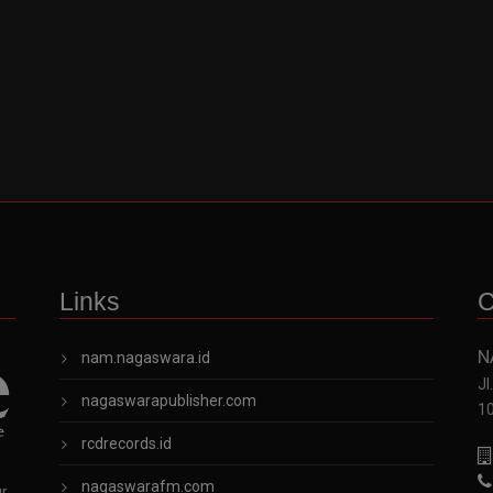
Links
C
N
nam.nagaswara.id
Jl
nagaswarapublisher.com
1
rcdrecords.id
nagaswarafm.com
ur