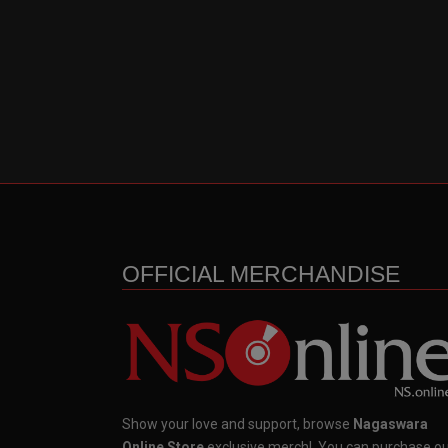
OFFICIAL MERCHANDISE
Show your love and support, browse
Nagaswara
Online Store
exclusive merch!, You can purchase o