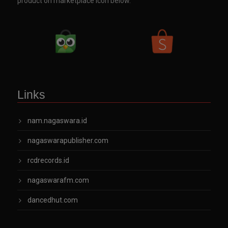
product on marketplace icon below.
Links
nam.nagaswara.id
nagaswarapublisher.com
rcdrecords.id
nagaswarafm.com
dancedhut.com