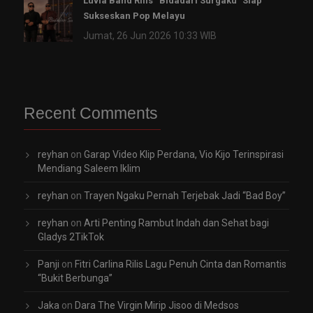
Luvia Band Rilis “Bidadari Surgaku” Siap
Sukseskan Pop Melayu
Jumat, 26 Jun 2026 10:33 WIB
Recent Comments
reyhan
on
Garap Video Klip Perdana, Vio Kijo Terinspirasi
Mendiang Saleem Iklim
reyhan
on
Trayen Ngaku Pernah Terjebak Jadi “Bad Boy”
reyhan
on
Arti Penting Rambut Indah dan Sehat bagi
Gladys 2TikTok
Panji
on
Fitri Carlina Rilis Lagu Penuh Cinta dan Romantis
“Bukit Berbunga”
Jaka
on
Dara The Virgin Mirip Jisoo di Medsos