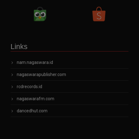
Links
nam.nagaswara.id
nagaswarapublisher.com
rcdrecords.id
nagaswarafm.com
dancedhut.com