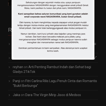
Jumat, 26 Jun 2026 10:33 WIB
Recent Comments
reyhan
on
Garap Video Klip Perdana, Vio Kijo Terinspirasi
Mendiang Saleem Iklim
reyhan
on
Trayen Ngaku Pernah Terjebak Jadi “Bad Boy”
reyhan
on
Arti Penting Rambut Indah dan Sehat bagi
Gladys 2TikTok
Panji
on
Fitri Carlina Rilis Lagu Penuh Cinta dan Romantis
“Bukit Berbunga”
Jaka
on
Dara The Virgin Mirip Jisoo di Medsos