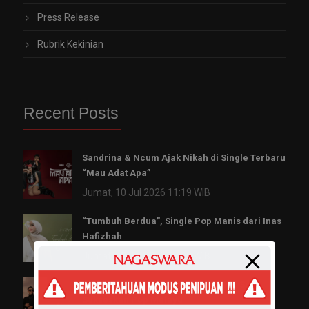
Press Release
Rubrik Kekinian
Recent Posts
Sandrina & Ncum Ajak Nikah di Single Terbaru
“Mau Adat Apa”
Jumat, 10 Jul 2026 11:19 WIB
“Tumbuh Berdua”, Single Pop Manis dari Inas
Hafizhah
Jumat, 03 Jul 2026 13:00 WIB
Luvia Band Rilis “Bidadari Surgaku” Siap
Sukseskan Pop Melayu