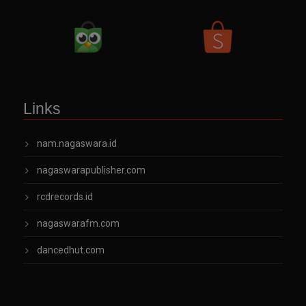
Links
nam.nagaswara.id
nagaswarapublisher.com
rcdrecords.id
nagaswarafm.com
dancedhut.com